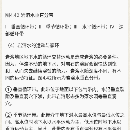
图4.42 岩溶水垂直分带
Ⅰ—垂直循环带；Ⅱ—季节循环带；Ⅲ—水平循环带；Ⅳ—深
部循环带
（4）岩溶水的运动与循环
岩溶地区地下水的循环交替运动是造成岩溶的必要条件。
因为，停滞不动的地下水，对岩石的溶解会很快达到饱
和，从而失去继续溶蚀的能力。岩溶水随深度不同，有不
同的运动特征。图4.42所示为岩溶水垂直分带。
① 垂直循环带。此带位于地面以下包气带内。水沿垂直裂
隙及垂直洞穴下渗，此带岩溶形态多为落水洞等垂直洞
穴。
② 季节循环带。此带介于地下潜水最高水位与最低水位之
间。高水位时地下水以水平运动为主，低水位时地下水以
垂直运动为主，因此，此带内既有垂直溶洞也有水平溶洞