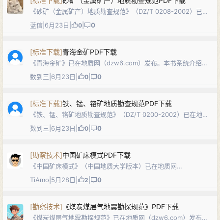
[
标准下载
]
砂矿（金属矿产）地质勘查规范PDF下载
《砂矿（金属矿产）地质勘查规范》（DZ/T 0208-2002）已在
地质网（dzw6.com）发布。本标准规定了除滨海砂矿以外的金
蓝信
|
6月23日
|
|
0
0
属矿产（贵金属、锡、钛铁矿、金红石、稀有金属、稀土等）砂
矿勘查的目的任…
[
标准下载
]
青海金矿PDF下载
《青海金矿》已在地质网（dzw6.com）发布。本书系统介绍青
海省金矿的区域成矿地质背景、主要金矿床类型与时空分布、典
数到三
|
6月23日
|
|
0
0
型矿床地质特征及成矿规律，结合区域地质演化分析金矿的控矿
条件与找矿方向，是研究青藏…
[
标准下载
]
铁、锰、铬矿地质勘查规范PDF下载
《铁、锰、铬矿地质勘查规范》（DZ/T 0200-2002）已在地质
网（dzw6.com）发布。本标准规定了铁、锰、铬矿产地质勘查
数到三
|
6月23日
|
|
0
0
的目的任务、勘查研究程度、勘查控制程度要求、勘查工作及质
量要求、可行性…
[
勘察技术
]
中国矿床模式PDF下载
《中国矿床模式》（中国地质大学版本）已在地质网
（dzw6.com）发布。本专著系统总结了中国的典型矿床模式，
TiAmo
|
5月28日
|
|
0
2
从成矿地质背景、成矿机制、控矿因素、矿化特征、找矿标志等
方面对各类矿床进行了深入剖析，并附有…
[
勘察技术
]
《煤炭煤层气地震勘探规范》PDF下载
《煤炭煤层气地震勘探规范》已在地质网（dzw6.com）发布。