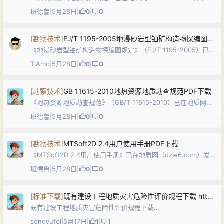
本规范规定了煤炭、煤层气地震勘探的设计、仪器、野外工作、
班德鲁
|
5月28日
|
|
0
0
资料处理、解释与报告编制等的技术要求，适用于煤炭、煤层气
地质勘查中的地震勘探工作，…
[
勘察技术
]
EJ/T 1195-2005地浸砂岩型铀矿构造物探编图规定PDF下载
《地浸砂岩型铀矿构造物探编图规定》（EJ/T 1195-2005）已在
地质网（dzw6.com）发布。本标准规定了地浸砂岩型铀矿构造
TiAmo
|
5月28日
|
|
0
0
物探编图的目的任务、编图内容、编图方法及质量要求，适用于
1:1,00…
[
勘察技术
]
GB 11615-2010地热资源地质勘查规范PDF下载
《地热资源地质勘查规范》（GB/T 11615-2010）已在地质网
（dzw6.com）发布。本标准代替了GB/T 11615-1989，规定了
班德鲁
|
5月28日
|
|
0
0
地热资源勘查的目的任务、研究程度、控制程度、工作质量要
求…
[
勘察技术
]
MTSoft2D 2.4用户使用手册PDF下载
《MTSoft2D 2.4用户使用手册》已在地质网（dzw6.com）发
布。MTSoft2D为国内自主开发的大地电磁二维处理与反演解释
班德鲁
|
5月28日
|
|
0
0
及成像软件系统，主要功能包括数据预处理（静态校正、空间滤
波等）、正…
[
标准下载
]
既有建设工程地质灾害危险性评价规程下载 https://dbba.sacinfo.org.cn/portal/online/daea99094b945a2462c86f7363a66f849f9812a2ea3ea5bb7445ee522feab572
既有建设工程地质灾害危险性评价规程下载
https://dbba.sacinfo.org.cn/portal/online/daea99094b945a
songyufei
|
5月17日
|
|
1
1