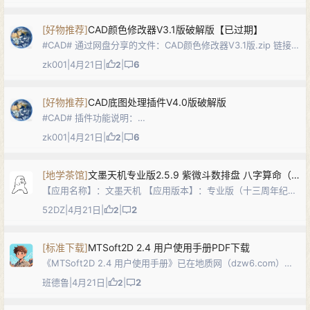
究和知识积累上，以帮助满足收集…
[
好物推荐
]
CAD颜色修改器V3.1版破解版【已过期】
#CAD# 通过网盘分享的文件：CAD颜色修改器V3.1版.zip 链接:
https://pan.baidu.com/s/1q6K4qAgIkJ2UjKHswgIyuA?
zk001
|
4月21日
|
|
6
2
pwd=t5pt 解压密码：…
[
好物推荐
]
CAD底图处理插件V4.0版破解版
#CAD# 插件功能说明：
https://www.sohu.com/a/966059086_121124022 链接:
zk001
|
4月21日
|
|
6
2
https://wwavh.lanzoul.com/iQXy63ew4mpg，解…
[
地学茶馆
]
文墨天机专业版2.5.9 紫微斗数排盘 八字算命（安卓+windows双版本）
【应用名称】：文墨天机 【应用版本】：专业版（十三周年纪念
版） 2.5.9 【应用大小】：37.4M 【适用平台】：安卓 ,
52DZ
|
4月21日
|
|
2
2
windows 下载地址： windows百度链接: https://pa…
[
标准下载
]
MTSoft2D 2.4 用户使用手册PDF下载
《MTSoft2D 2.4 用户使用手册》已在地质网（dzw6.com）发
布。MTSoft2D为国内自主开发的大地电磁二维处理与反演解释
班德鲁
|
4月21日
|
|
2
2
及成像软件系统，主要功能包括数据预处理（静态校正、空间滤
波等）、…