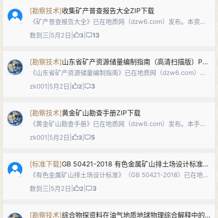
[
勘察技术
]
收集矿产普查报告大全ZIP下载
《矿产普查报告大全》已在地质网（dzw6.com）发布。本资料
汇编多份不同地区、不同矿种的矿产普查（预查、普查）阶段成
数到三
|
5月2日
|
|
13
3
果报告及附图附件，涵盖地质背景与区域成矿条件、物化探异常
与查证、工程控制程度、资源…
[
勘察技术
]
山东省矿产资源储量编制指南（高清扫描版）PDF下载
《山东省矿产资源储量编制指南》已在地质网（dzw6.com）发
布。本《指南》由山东省国土资源厅组织编制，分上、中、下三
zk001
|
5月2日
|
|
3
2
篇：上篇明确固体矿产勘查地质报告、资源储量核实报告、压覆
矿产资源调查报告等9类报告…
[
勘察技术
]
黄金矿山勘查手册ZIP下载
《黄金矿山勘查手册》已在地质网（dzw6.com）发布。本手册
面向金矿勘查一线，系统梳理金矿地质基础与矿床类型，以及物
zk001
|
5月2日
|
|
5
3
探、化探、槽探、钻探等常用勘查手段的适用条件、技术要点与
成果表达方式，结合典型矿床…
[
标准下载
]
GB 50421-2018 有色金属矿山排土场设计标准PDF下载
《有色金属矿山排土场设计标准》（GB 50421-2018）已在地质
网（dzw6.com）发布。本国家标准适用于新建、改建、扩建的
数到三
|
5月2日
|
|
3
2
有色金属露天与地下开采矿山的排土场设计，统一规定了设计原
则、设计内容、…
[
勘察技术
]
综合物探资料在油气地质地球物理综合解释中的应用PDF下载