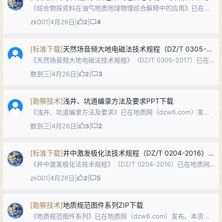
《综合物探资料在油气地质地球物理综合解释中的应用》已在地
质网（dzw6.com）发布。本文以XF山西侧地区为例，系统阐述
zk001
|
4月26日
|
|
4
2
大地电磁（MT）、重力与磁法等综合物探资料在油气地质—地球
物理解释中的技术流程与…
[
标准下载
]
天然场音频大地电磁法技术规程（DZ/T 0305-2017）PDF下载
《天然场音频大地电磁法技术规程》（DZ/T 0305-2017）已在
地质网（dzw6.com）发布。本标准规定了天然场音频大地电磁
数到三
|
4月26日
|
|
3
2
法的技术设计、野外工作、资料处理与解释和成果报告等的技术
要求和规则，适…
[
勘察技术
]
浅井、坑道编录方法及要求PPT下载
《浅井、坑道编录方法及要求》已在地质网（dzw6.com）发
布。本PPT以中国地质调查局《固体矿产勘查原始地质编录规程
数到三
|
4月26日
|
|
2
3
（试行）》（DD2006-01）及DZ/T 0078-1993等规范为依据，
系统讲…
[
标准下载
]
井中激发极化法技术规程（DZ/T 0204-2016）PDF下载
《井中激发极化法技术规程》（DZ/T 0204-2016）已在地质网
（dzw6.com）发布。本标准规定了井中时间域激发极化法的技
zk001
|
4月26日
|
|
5
2
术设计、仪器设备、野外工作、资料整理与图件编绘、资料处理
与解释推断、成…
[
勘察技术
]
地质规范图件系列ZIP下载
《地质规范图件系列》已在地质网（dzw6.com）发布。本资源