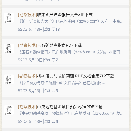
2462c86f7363a66f849f9812…
[
勘察技术
]
收集矿产详查报告大全ZIP下载
《矿产详查报告大全》已在地质网（dzw6.com）发布。本资料
汇编多份不同地区、不同矿种的详查阶段成果报告及附图附件，
52DZ
|
5月13日
|
|
18
2
涵盖矿区地质、矿体特征、矿石质量、开采技术条件、资源储量
估算及可行性评价等内容，可…
[
勘察技术
]
玉石矿勘查指南PDF下载
《玉石矿勘查指南》已在地质网（dzw6.com）发布。本指南系
统阐述玉石矿的定义与矿物岩石学特征、矿床成因类型与分布、
52DZ
|
5月13日
|
|
7
3
质量要求和工业指标，详细规定玉石矿地质勘查的目的任务、区
域地质与矿床（勘查区）地质…
[
勘察技术
]
找矿潜力与成矿预测 PDF文档合集ZIP下载
《找矿潜力与成矿预测-pdf文档合集》已在地质网
（dzw6.com）发布。本合集汇集多份成矿预测与找矿潜力评价
52DZ
|
5月13日
|
|
3
3
相关文献，内容涉及成矿预测理论、找矿潜力评价方法、典型矿
床成矿规律与定位预测实例等，涵盖区…
[
勘察技术
]
中央地勘基金项目预算标准PDF下载
《中央地勘基金项目预算标准》已在地质网（dzw6.com）发
布。本标准由国土资源部中央地质勘查基金管理中心组织制定，
52DZ
|
5月13日
|
|
4
3
适用于中央地质勘查基金项目概、预算编制、审查及管理，按全
成本制定，由工作手段预算标准…