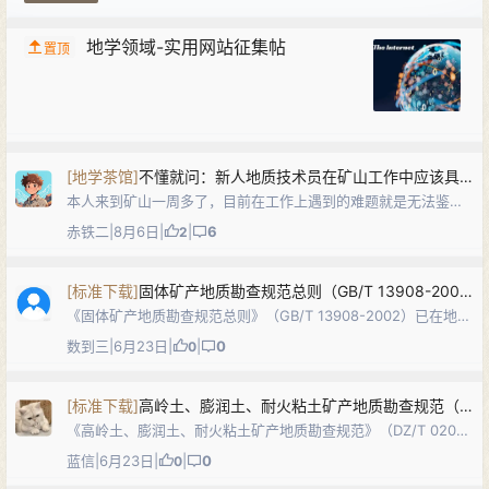
地学领域-实用网站征集帖
置顶
[
地学茶馆
]
不懂就问：新人地质技术员在矿山工作中应该具体学习哪些知识？工作内容一般是啥？请求大佬解答
本人来到矿山一周多了，目前在工作上遇到的难题就是无法鉴别
出顶板岩石到底是啥岩石，无法将大学中学到的知识与实际工作
赤铁二
|
8月6日
|
|
6
2
联系起来😭
[
标准下载
]
固体矿产地质勘查规范总则（GB/T 13908-2002）PDF下载
《固体矿产地质勘查规范总则》（GB/T 13908-2002）已在地质
网（dzw6.com）发布。本国家标准是固体矿产地质勘查及储量
数到三
|
6月23日
|
|
0
0
估算的通用基础标准，规定了固体矿产地质勘查的目的任务、勘
查阶段划分（…
[
标准下载
]
高岭土、膨润土、耐火粘土矿产地质勘查规范（DZ/T 0206-2002）DOC下载
《高岭土、膨润土、耐火粘土矿产地质勘查规范》（DZ/T 0206-
2002）已在地质网（dzw6.com）发布。本标准规定了高岭土、
蓝信
|
6月23日
|
|
0
0
膨润土、耐火粘土矿产地质勘查工作的勘查研究程度和控制程