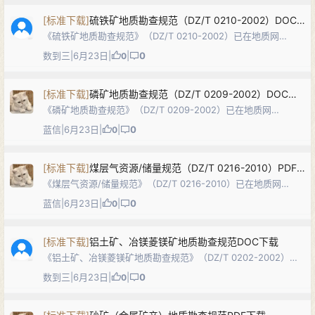
度、勘查工作质…
[
标准下载
]
硫铁矿地质勘查规范（DZ/T 0210-2002）DOC下载
《硫铁矿地质勘查规范》（DZ/T 0210-2002）已在地质网
（dzw6.com）发布。本标准规定了硫铁矿（黄铁矿、白铁矿、
数到三
|
6月23日
|
|
0
0
磁黄铁矿的统称）地质勘查工作的目的任务、勘查研究程度、勘
查控制程度、勘查工…
[
标准下载
]
磷矿地质勘查规范（DZ/T 0209-2002）DOC下载
《磷矿地质勘查规范》（DZ/T 0209-2002）已在地质网
（dzw6.com）发布。本标准规定了磷矿（磷块岩、磷灰岩、磷
蓝信
|
6月23日
|
|
0
0
灰石）地质勘查工作的目的任务、勘查研究程度、勘查控制程
度、勘查工作及质量要求…
[
标准下载
]
煤层气资源/储量规范（DZ/T 0216-2010）PDF下载
《煤层气资源/储量规范》（DZ/T 0216-2010）已在地质网
（dzw6.com）发布。本标准代替DZ/T 0216-2002，规定了我
蓝信
|
6月23日
|
|
0
0
国煤层气资源/储量分类分级标准及定义、储量估算方法、储量评
价…
[
标准下载
]
铝土矿、冶镁菱镁矿地质勘查规范DOC下载
《铝土矿、冶镁菱镁矿地质勘查规范》（DZ/T 0202-2002）已
在地质网（dzw6.com）发布。本标准规定了铝土矿、冶镁菱镁
数到三
|
6月23日
|
|
0
0
矿地质勘查工作的内容及要求，包括勘查的目的任务、勘查研究
程度、勘查控制…