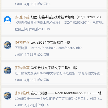
汇集地质编图常用规范与符号库，涵盖地质图、水文地质图、工
zk001
|
4月26日
|
|
16
2
程地质图、地球物理/地球化学成果图等的图例、图式、用色标准
与制图规格，同时包含适用…
[
标准下载
]
地面核磁共振法找水技术规程（DZ/T 0263-2014）PDF下载
《地面核磁共振法找水技术规程》（DZ/T 0263-2014）已在地
质网（dzw6.com）发布。本标准规定了地面核磁共振法的应用
数到三
|
4月26日
|
|
3
2
条件、仪器选择与维护、技术设计、野外作业、质量评价、野外
资料验收、资料…
[
好物推荐
]
tekla2024中文版软件下载
下载链接： https://pan.baidu.com/share/init?
surl=AAhG53asWBwofqFuRH3u1w 8tr8
zk001
|
4月22日
|
|
5
2
[
好物推荐
]
CAD散线文字转文字工具V1.1版
是一款专为解决#CAD#中文字被打碎成线条、填充等假文字而无
法编辑等问题而设计的高效生产力工具。它巧妙地结合了本地
zk001
|
4月22日
|
|
5
2
OCR（光学字符识别）技术，能将“死图元”瞬间还原为可自由编
辑的真实文字。 下载链接:…
[
好物推荐
]
岩石识别器—— Rock Identifier-v2.3.37——地质人必备
岩石识别器——一个多功能的矿产智能识别检测工具，可以帮助
快速识别各种乱七八糟的石头，只需要拍张照片扫描就能得出详
zk001
|
4月21日
|
|
4
3
细信息。 整个应用程序建立在许多地质大佬与外业冤种的深入研