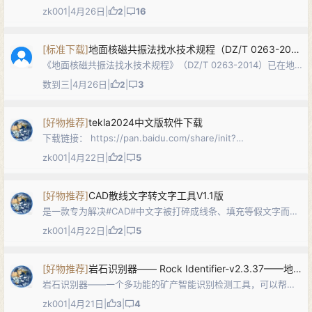
汇集地质编图常用规范与符号库，涵盖地质图、水文地质图、工
zk001
|
4月26日
|
|
16
2
程地质图、地球物理/地球化学成果图等的图例、图式、用色标准
与制图规格，同时包含适用…
[
标准下载
]
地面核磁共振法找水技术规程（DZ/T 0263-2014）PDF下载
《地面核磁共振法找水技术规程》（DZ/T 0263-2014）已在地
质网（dzw6.com）发布。本标准规定了地面核磁共振法的应用
数到三
|
4月26日
|
|
3
2
条件、仪器选择与维护、技术设计、野外作业、质量评价、野外
资料验收、资料…
[
好物推荐
]
tekla2024中文版软件下载
下载链接： https://pan.baidu.com/share/init?
surl=AAhG53asWBwofqFuRH3u1w 8tr8
zk001
|
4月22日
|
|
5
2
[
好物推荐
]
CAD散线文字转文字工具V1.1版
是一款专为解决#CAD#中文字被打碎成线条、填充等假文字而无
法编辑等问题而设计的高效生产力工具。它巧妙地结合了本地
zk001
|
4月22日
|
|
5
2
OCR（光学字符识别）技术，能将“死图元”瞬间还原为可自由编
辑的真实文字。 下载链接:…
[
好物推荐
]
岩石识别器—— Rock Identifier-v2.3.37——地质人必备
岩石识别器——一个多功能的矿产智能识别检测工具，可以帮助
快速识别各种乱七八糟的石头，只需要拍张照片扫描就能得出详
zk001
|
4月21日
|
|
4
3
细信息。 整个应用程序建立在许多地质大佬与外业冤种的深入研