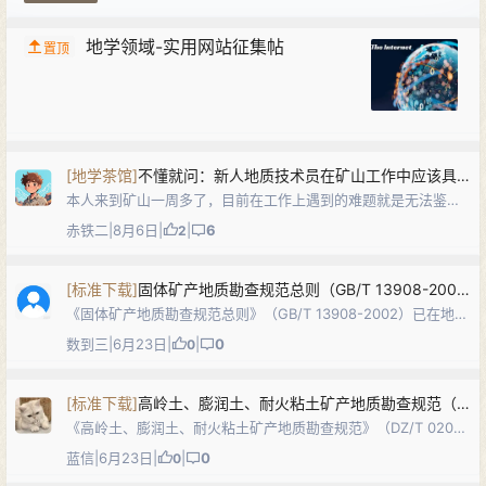
地学领域-实用网站征集帖
置顶
[
地学茶馆
]
不懂就问：新人地质技术员在矿山工作中应该具体学习哪些知识？工作内容一般是啥？请求大佬解答
本人来到矿山一周多了，目前在工作上遇到的难题就是无法鉴别
出顶板岩石到底是啥岩石，无法将大学中学到的知识与实际工作
赤铁二
|
8月6日
|
|
6
2
联系起来😭
[
标准下载
]
固体矿产地质勘查规范总则（GB/T 13908-2002）PDF下载
《固体矿产地质勘查规范总则》（GB/T 13908-2002）已在地质
网（dzw6.com）发布。本国家标准是固体矿产地质勘查及储量
数到三
|
6月23日
|
|
0
0
估算的通用基础标准，规定了固体矿产地质勘查的目的任务、勘
查阶段划分（…
[
标准下载
]
高岭土、膨润土、耐火粘土矿产地质勘查规范（DZ/T 0206-2002）DOC下载
《高岭土、膨润土、耐火粘土矿产地质勘查规范》（DZ/T 0206-
2002）已在地质网（dzw6.com）发布。本标准规定了高岭土、
蓝信
|
6月23日
|
|
0
0
膨润土、耐火粘土矿产地质勘查工作的勘查研究程度和控制程