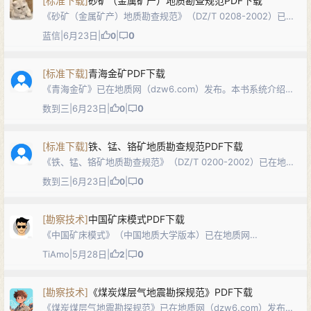
[
标准下载
]
砂矿（金属矿产）地质勘查规范PDF下载
《砂矿（金属矿产）地质勘查规范》（DZ/T 0208-2002）已在
地质网（dzw6.com）发布。本标准规定了除滨海砂矿以外的金
蓝信
|
6月23日
|
|
0
0
属矿产（贵金属、锡、钛铁矿、金红石、稀有金属、稀土等）砂
矿勘查的目的任…
[
标准下载
]
青海金矿PDF下载
《青海金矿》已在地质网（dzw6.com）发布。本书系统介绍青
海省金矿的区域成矿地质背景、主要金矿床类型与时空分布、典
数到三
|
6月23日
|
|
0
0
型矿床地质特征及成矿规律，结合区域地质演化分析金矿的控矿
条件与找矿方向，是研究青藏…
[
标准下载
]
铁、锰、铬矿地质勘查规范PDF下载
《铁、锰、铬矿地质勘查规范》（DZ/T 0200-2002）已在地质
网（dzw6.com）发布。本标准规定了铁、锰、铬矿产地质勘查
数到三
|
6月23日
|
|
0
0
的目的任务、勘查研究程度、勘查控制程度要求、勘查工作及质
量要求、可行性…
[
勘察技术
]
中国矿床模式PDF下载
《中国矿床模式》（中国地质大学版本）已在地质网
（dzw6.com）发布。本专著系统总结了中国的典型矿床模式，
TiAmo
|
5月28日
|
|
0
2
从成矿地质背景、成矿机制、控矿因素、矿化特征、找矿标志等
方面对各类矿床进行了深入剖析，并附有…
[
勘察技术
]
《煤炭煤层气地震勘探规范》PDF下载
《煤炭煤层气地震勘探规范》已在地质网（dzw6.com）发布。