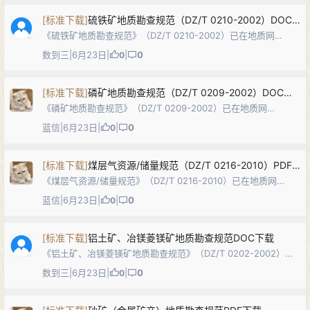
度、勘查工作质…
[
标准下载
]
硫铁矿地质勘查规范（DZ/T 0210-2002）DOC下载
《硫铁矿地质勘查规范》（DZ/T 0210-2002）已在地质网
（dzw6.com）发布。本标准规定了硫铁矿（黄铁矿、白铁矿、
数到三
|
6月23日
|
|
0
0
磁黄铁矿的统称）地质勘查工作的目的任务、勘查研究程度、勘
查控制程度、勘查工…
[
标准下载
]
磷矿地质勘查规范（DZ/T 0209-2002）DOC下载
《磷矿地质勘查规范》（DZ/T 0209-2002）已在地质网
（dzw6.com）发布。本标准规定了磷矿（磷块岩、磷灰岩、磷
蓝信
|
6月23日
|
|
0
0
灰石）地质勘查工作的目的任务、勘查研究程度、勘查控制程
度、勘查工作及质量要求…
[
标准下载
]
煤层气资源/储量规范（DZ/T 0216-2010）PDF下载
《煤层气资源/储量规范》（DZ/T 0216-2010）已在地质网
（dzw6.com）发布。本标准代替DZ/T 0216-2002，规定了我
蓝信
|
6月23日
|
|
0
0
国煤层气资源/储量分类分级标准及定义、储量估算方法、储量评
价…
[
标准下载
]
铝土矿、冶镁菱镁矿地质勘查规范DOC下载
《铝土矿、冶镁菱镁矿地质勘查规范》（DZ/T 0202-2002）已
在地质网（dzw6.com）发布。本标准规定了铝土矿、冶镁菱镁
数到三
|
6月23日
|
|
0
0
矿地质勘查工作的内容及要求，包括勘查的目的任务、勘查研究
程度、勘查控制…