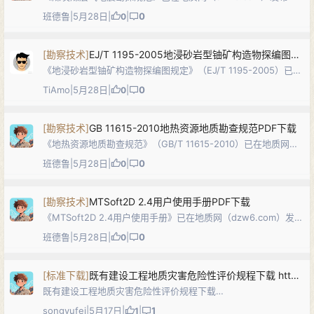
本规范规定了煤炭、煤层气地震勘探的设计、仪器、野外工作、
班德鲁
|
5月28日
|
|
0
0
资料处理、解释与报告编制等的技术要求，适用于煤炭、煤层气
地质勘查中的地震勘探工作，…
[
勘察技术
]
EJ/T 1195-2005地浸砂岩型铀矿构造物探编图规定PDF下载
《地浸砂岩型铀矿构造物探编图规定》（EJ/T 1195-2005）已在
地质网（dzw6.com）发布。本标准规定了地浸砂岩型铀矿构造
TiAmo
|
5月28日
|
|
0
0
物探编图的目的任务、编图内容、编图方法及质量要求，适用于
1:1,00…
[
勘察技术
]
GB 11615-2010地热资源地质勘查规范PDF下载
《地热资源地质勘查规范》（GB/T 11615-2010）已在地质网
（dzw6.com）发布。本标准代替了GB/T 11615-1989，规定了
班德鲁
|
5月28日
|
|
0
0
地热资源勘查的目的任务、研究程度、控制程度、工作质量要
求…
[
勘察技术
]
MTSoft2D 2.4用户使用手册PDF下载
《MTSoft2D 2.4用户使用手册》已在地质网（dzw6.com）发
布。MTSoft2D为国内自主开发的大地电磁二维处理与反演解释
班德鲁
|
5月28日
|
|
0
0
及成像软件系统，主要功能包括数据预处理（静态校正、空间滤
波等）、正…
[
标准下载
]
既有建设工程地质灾害危险性评价规程下载 https://dbba.sacinfo.org.cn/portal/online/daea99094b945a2462c86f7363a66f849f9812a2ea3ea5bb7445ee522feab572
既有建设工程地质灾害危险性评价规程下载
https://dbba.sacinfo.org.cn/portal/online/daea99094b945a
songyufei
|
5月17日
|
|
1
1