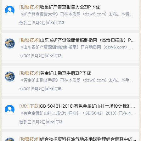
[
勘察技术
]
收集矿产普查报告大全ZIP下载
《矿产普查报告大全》已在地质网（dzw6.com）发布。本资料
汇编多份不同地区、不同矿种的矿产普查（预查、普查）阶段成
数到三
|
5月2日
|
|
13
3
果报告及附图附件，涵盖地质背景与区域成矿条件、物化探异常
与查证、工程控制程度、资源…
[
勘察技术
]
山东省矿产资源储量编制指南（高清扫描版）PDF下载
《山东省矿产资源储量编制指南》已在地质网（dzw6.com）发
布。本《指南》由山东省国土资源厅组织编制，分上、中、下三
zk001
|
5月2日
|
|
3
2
篇：上篇明确固体矿产勘查地质报告、资源储量核实报告、压覆
矿产资源调查报告等9类报告…
[
勘察技术
]
黄金矿山勘查手册ZIP下载
《黄金矿山勘查手册》已在地质网（dzw6.com）发布。本手册
面向金矿勘查一线，系统梳理金矿地质基础与矿床类型，以及物
zk001
|
5月2日
|
|
5
3
探、化探、槽探、钻探等常用勘查手段的适用条件、技术要点与
成果表达方式，结合典型矿床…
[
标准下载
]
GB 50421-2018 有色金属矿山排土场设计标准PDF下载
《有色金属矿山排土场设计标准》（GB 50421-2018）已在地质
网（dzw6.com）发布。本国家标准适用于新建、改建、扩建的
数到三
|
5月2日
|
|
3
2
有色金属露天与地下开采矿山的排土场设计，统一规定了设计原
则、设计内容、…
[
勘察技术
]
综合物探资料在油气地质地球物理综合解释中的应用PDF下载