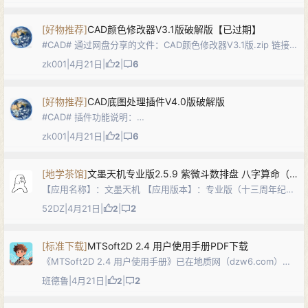
究和知识积累上，以帮助满足收集…
[
好物推荐
]
CAD颜色修改器V3.1版破解版【已过期】
#CAD# 通过网盘分享的文件：CAD颜色修改器V3.1版.zip 链接:
https://pan.baidu.com/s/1q6K4qAgIkJ2UjKHswgIyuA?
zk001
|
4月21日
|
|
6
2
pwd=t5pt 解压密码：…
[
好物推荐
]
CAD底图处理插件V4.0版破解版
#CAD# 插件功能说明：
https://www.sohu.com/a/966059086_121124022 链接:
zk001
|
4月21日
|
|
6
2
https://wwavh.lanzoul.com/iQXy63ew4mpg，解…
[
地学茶馆
]
文墨天机专业版2.5.9 紫微斗数排盘 八字算命（安卓+windows双版本）
【应用名称】：文墨天机 【应用版本】：专业版（十三周年纪念
版） 2.5.9 【应用大小】：37.4M 【适用平台】：安卓 ,
52DZ
|
4月21日
|
|
2
2
windows 下载地址： windows百度链接: https://pa…
[
标准下载
]
MTSoft2D 2.4 用户使用手册PDF下载
《MTSoft2D 2.4 用户使用手册》已在地质网（dzw6.com）发
布。MTSoft2D为国内自主开发的大地电磁二维处理与反演解释
班德鲁
|
4月21日
|
|
2
2
及成像软件系统，主要功能包括数据预处理（静态校正、空间滤
波等）、…