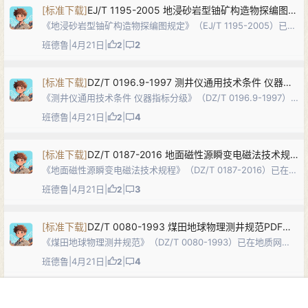
[
标准下载
]
EJ/T 1195-2005 地浸砂岩型铀矿构造物探编图规定PDF下载
《地浸砂岩型铀矿构造物探编图规定》（EJ/T 1195-2005）已在
地质网（dzw6.com）发布。本标准规定了地浸砂岩型铀矿构造
班德鲁
|
4月21日
|
|
2
2
物探编图的目的任务、编图内容、编图方法及质量要求，适用于
1:1,00…
[
标准下载
]
DZ/T 0196.9-1997 测井仪通用技术条件 仪器指标分级PDF下载
《测井仪通用技术条件 仪器指标分级》（DZ/T 0196.9-1997）
已在地质网（dzw6.com）发布。本标准规定了地球物理测井中
班德鲁
|
4月21日
|
|
4
2
各类测井仪产品指标的分级方法与技术要求，适用于煤田、金属
与非金属矿…
[
标准下载
]
DZ/T 0187-2016 地面磁性源瞬变电磁法技术规程PDF下载
《地面磁性源瞬变电磁法技术规程》（DZ/T 0187-2016）已在地
质网（dzw6.com）发布。本标准规定了地面磁性源瞬变电磁法
班德鲁
|
4月21日
|
|
3
2
勘查的技术设计、仪器装备选择与维护、野外数据采集、资料处
理与解释、报…
[
标准下载
]
DZ/T 0080-1993 煤田地球物理测井规范PDF下载
《煤田地球物理测井规范》（DZ/T 0080-1993）已在地质网
（dzw6.com）发布。本标准规定了煤田测井的设计、仪器设
班德鲁
|
4月21日
|
|
4
2
备、测量技术、原始资料质量评价、资料处理与解释、报告编制
及安全防护等基本要…
[
标准下载
]
DZ/T 0070-2016 时间域激发极化法技术规程PDF下载
首页
菜单
搜索
商铺
顶部
我的