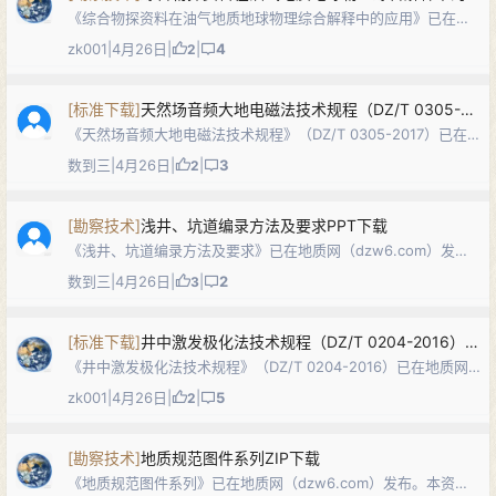
《综合物探资料在油气地质地球物理综合解释中的应用》已在地
质网（dzw6.com）发布。本文以XF山西侧地区为例，系统阐述
zk001
|
4月26日
|
|
4
2
大地电磁（MT）、重力与磁法等综合物探资料在油气地质—地球
物理解释中的技术流程与…
[
标准下载
]
天然场音频大地电磁法技术规程（DZ/T 0305-2017）PDF下载
《天然场音频大地电磁法技术规程》（DZ/T 0305-2017）已在
地质网（dzw6.com）发布。本标准规定了天然场音频大地电磁
数到三
|
4月26日
|
|
3
2
法的技术设计、野外工作、资料处理与解释和成果报告等的技术
要求和规则，适…
[
勘察技术
]
浅井、坑道编录方法及要求PPT下载
《浅井、坑道编录方法及要求》已在地质网（dzw6.com）发
布。本PPT以中国地质调查局《固体矿产勘查原始地质编录规程
数到三
|
4月26日
|
|
2
3
（试行）》（DD2006-01）及DZ/T 0078-1993等规范为依据，
系统讲…
[
标准下载
]
井中激发极化法技术规程（DZ/T 0204-2016）PDF下载
《井中激发极化法技术规程》（DZ/T 0204-2016）已在地质网
（dzw6.com）发布。本标准规定了井中时间域激发极化法的技
zk001
|
4月26日
|
|
5
2
术设计、仪器设备、野外工作、资料整理与图件编绘、资料处理
与解释推断、成…
[
勘察技术
]
地质规范图件系列ZIP下载
《地质规范图件系列》已在地质网（dzw6.com）发布。本资源