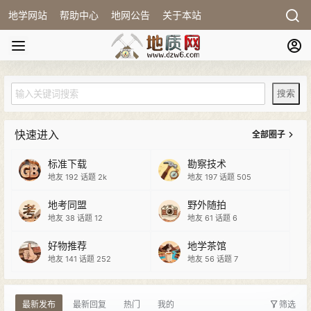
地学网站
帮助中心
地网公告
关于本站
快速进入
全部圈子
标准下载
勘察技术
地友 192
话题 2k
地友 197
话题 505
地考同盟
野外随拍
地友 38
话题 12
地友 61
话题 6
好物推荐
地学茶馆
地友 141
话题 252
地友 56
话题 7
最新发布
最新回复
热门
我的
筛选