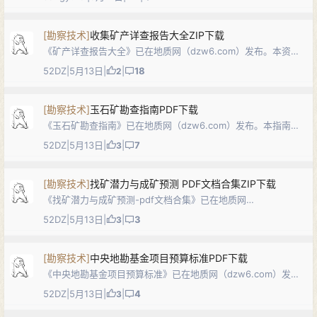
2462c86f7363a66f849f9812…
[
勘察技术
]
收集矿产详查报告大全ZIP下载
《矿产详查报告大全》已在地质网（dzw6.com）发布。本资料
汇编多份不同地区、不同矿种的详查阶段成果报告及附图附件，
52DZ
|
5月13日
|
|
18
2
涵盖矿区地质、矿体特征、矿石质量、开采技术条件、资源储量
估算及可行性评价等内容，可…
[
勘察技术
]
玉石矿勘查指南PDF下载
《玉石矿勘查指南》已在地质网（dzw6.com）发布。本指南系
统阐述玉石矿的定义与矿物岩石学特征、矿床成因类型与分布、
52DZ
|
5月13日
|
|
7
3
质量要求和工业指标，详细规定玉石矿地质勘查的目的任务、区
域地质与矿床（勘查区）地质…
[
勘察技术
]
找矿潜力与成矿预测 PDF文档合集ZIP下载
《找矿潜力与成矿预测-pdf文档合集》已在地质网
（dzw6.com）发布。本合集汇集多份成矿预测与找矿潜力评价
52DZ
|
5月13日
|
|
3
3
相关文献，内容涉及成矿预测理论、找矿潜力评价方法、典型矿
床成矿规律与定位预测实例等，涵盖区…
[
勘察技术
]
中央地勘基金项目预算标准PDF下载
《中央地勘基金项目预算标准》已在地质网（dzw6.com）发
布。本标准由国土资源部中央地质勘查基金管理中心组织制定，
52DZ
|
5月13日
|
|
4
3
适用于中央地质勘查基金项目概、预算编制、审查及管理，按全
成本制定，由工作手段预算标准…