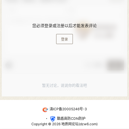
您必须登录或注册以后才能发表评论
登录
🚨 小黑屋
提交
暂无讨论，说说你的看法吧
滇ICP备20005246号-3
・
酷盾高防CDN防护
Copyright © 2026
地质网论坛(dzw6.com)