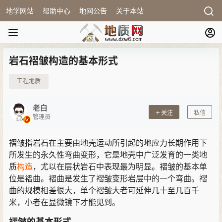
地学网站
帮助中心
地网公告
关于本站
岩石褶皱构造的基本形式
工程地质
老白
关注
私信
管理员
褶皱指岩石在主要由地壳运动所引起的地应力长期作用下
所发生的永久性弯曲变形，它是地壳中广泛发育的一类地
质
构造
，尤以在层状岩石中表现最为明显。褶皱的基本单
位是褶曲。褶曲是发生了褶皱变形岩层中的一个弯曲。褶
曲的规模相差很大，单个褶皱大者可延伸几十至几百千
米，小者在显微镜下才能见到。
褶皱的基本形式