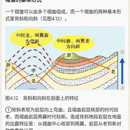
一个褶皱可以由多个褶曲组成，而一个褶曲的两种基本形
式是背斜和向斜（见图4.12）。
图4.12 背斜和向斜在剖面上的特征
①背斜表现为岩层向上弯曲，且褶曲岩层核部的时代较
老，而褶曲岩层两翼时代较新。造成背斜地段岩层在地面
的出露特征是：从褶曲中心核部到两翼，岩层从老到新对