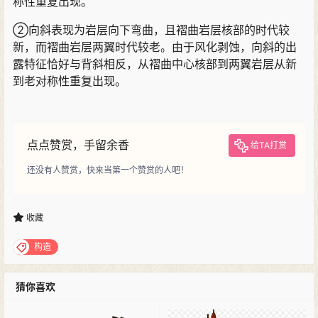
称性重复出现。
②向斜表现为岩层向下弯曲，且褶曲岩层核部的时代较
新，而褶曲岩层两翼时代较老。由于风化剥蚀，向斜的出
露特征恰好与背斜相反，从褶曲中心核部到两翼岩层从新
到老对称性重复出现。
点点赞赏，手留余香
给TA打赏
还没有人赞赏，快来当第一个赞赏的人吧！
收藏
构造
猜你喜欢