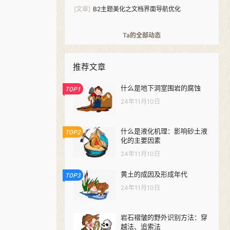
件-Analytics Pro
[文章]
B2主题美化之文档界面导航优化
Ta的全部动态
推荐文章
什么是地下洞室围岩的腐蚀
TOP1
24年11月10日
什么是液化机理：影响砂土液
TOP2
化的主要因素
24年11月10日
黄土的成因及形成年代
TOP3
24年11月10日
岩石褶皱的野外识别方法：穿
越法、追索法