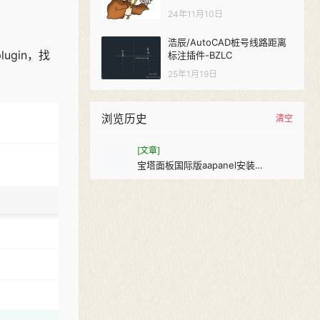
24年11月10日
浩辰/AutoCAD桩号线路距离
ugin，找
标注插件-BZLC
25年1月19日
浏览历史
清空
[文章]
宝塔面板国际版aapanel安装
onedrive备份插件