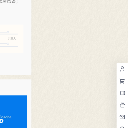
包无需改名；
共0人