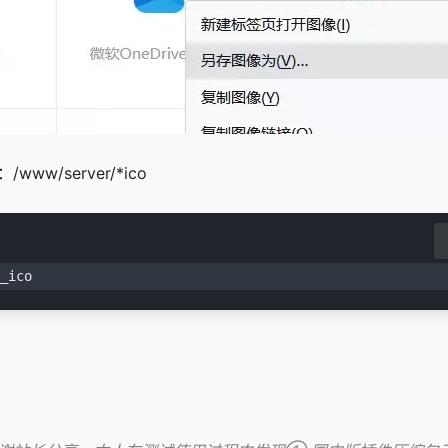
w/server/*ico
_ico