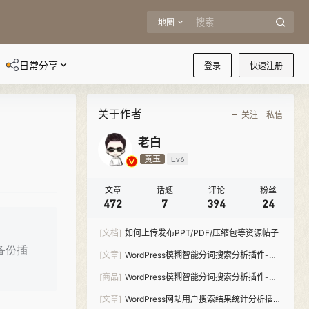
地圈
日常分享
登录
快速注册
关于作者
关注
私信
老白
黄玉
Lv6
文章
话题
评论
粉丝
472
7
394
24
[文档]
如何上传发布PPT/PDF/压缩包等资源帖子
e备份插
[文章]
WordPress模糊智能分词搜索分析插件-
Meilisearch Pro
[商品]
WordPress模糊智能分词搜索分析插件-
Meilisearch Pro
[文章]
WordPress网站用户搜索结果统计分析插