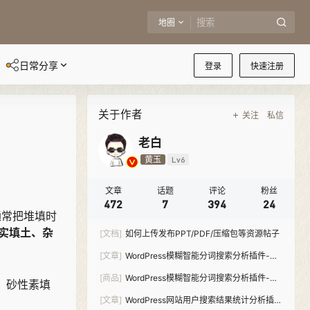
地圈
日常分享
登录
快速注册
关于作者
关注
私信
老白
黄玉
Lv6
文章
话题
评论
粉丝
472
7
394
24
通常把堆填时
实填土、杂
[文档]
如何上传发布PPT/PDF/压缩包等资源帖子
[文章]
WordPress模糊智能分词搜索分析插件-
Meilisearch Pro
[商品]
WordPress模糊智能分词搜索分析插件-
、砂性素填
Meilisearch Pro
[文章]
WordPress网站用户搜索结果统计分析插