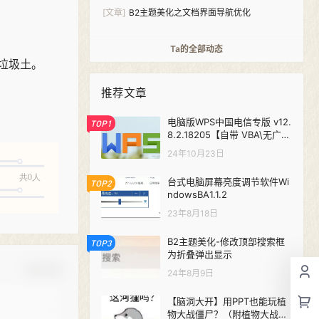
件-Analytics Pro
[文章]
B2主题美化之文档界面导航优化
Ta的全部动态
垃圾土。
推荐文章
电脑版WPS中国电信专版 v12.
TOP1
8.2.18205【自带 VBA\无广
告】
24年10月23日
共0人
台式电脑屏幕亮度调节软件Wi
TOP2
ndowsBA1.1.2
23年8月18日
B2主题美化-修改顶部搜索框
TOP3
为折叠弹出显示
确认修改
24年8月9日
【脑洞大开】用PPT也能玩植
物大战僵尸？（附植物大战僵