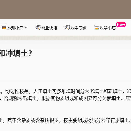
New
地知小库
地业快讯
地学专题
地学小店
和冲填土？
乱，均匀性较差。人工填土可按堆填时间分为老填土和新填土，
土，否则称为新填土。根据其物质组成和成因又可分为
素填土、压
土。其不含杂质或含杂质很少，按主要组成物质分为碎石素填土