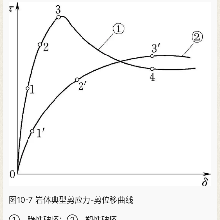
图10-7 岩体典型剪应力-剪位移曲线
①—脆性破坏；②—塑性破坏