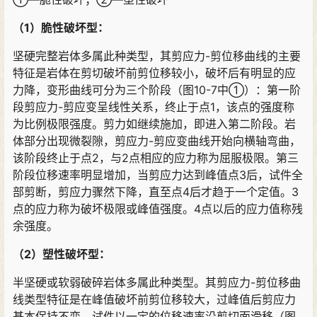
（1）脆性破坏型：
坚硬完整岩体多属此种类型，其剪应力-剪位移曲线的主要
特征是岩体在剪切破坏前剪位移较小，破坏后有明显的应
力降，变形曲线可分为三个阶段（图10-7中①）：第一阶
段剪应力-剪应变呈线性关系，终止于点1，该点的强度称
为比例极限强度。剪力如继续施加，即进入第二阶段。岩
体部分出现微裂隙，剪应力-剪应变曲线开始向横轴弯曲，
该阶段终止于点2，与2点相应的应力称为屈服极限。第三
阶段位移速率明显增加，当剪应力达到峰值点3后，试件全
部剪断，剪应力骤然下降，直至点4后才趋于一个定值。3
点的应力称为破坏极限或峰值强度。4点以后的应力值称残
余强度。
（2）塑性破坏型：
半坚硬或软弱破碎岩体多属此种类型。其剪应力-剪位移曲
线类型特征是在峰值破坏前剪位移较大，过峰值后剪应力
基本保持不变，试件以一定的位移速率沿剪切面滑移（图