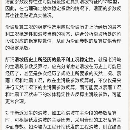
滑面参数反算往往可能是最接近真实滑坡特征的1:1模型，
因此，在合理确定坡体稳定系数的情况下，滑面的参数反
算往往最贴近真实情况。
滑坡反算工况的稳定性选用应以滑坡历史上所经历的最不
利工况稳定性和滑坡当前的状态，综合分析滑坡所处的阶
段和对应的稳定度数值，从而为滑面参数的反算提供合理
的稳定系数。
所谓
滑坡历史上所经历的最不利工况稳定性
，就是老滑坡
的主滑段参数反算时，应充分考虑老滑坡在历史上可能已
经历了，甚至是多次经历了规范上所要求的天然工况、暴
雨工况和地震工况，故在主滑段参数反算时，不仅仅是只
进行天然工况下的主滑面参数反算，而可能要以暴雨工况
和地震工况状态下的坡体稳定性去反算主滑段参数，可能
更为合理。
对于新近发生的滑坡，如工程滑坡在主滑段的参数反算
时，可根据诱发滑坡的主要因素，采用合理的工况反算主
滑面参数。如滑坡为工程开挖诱发的工程滑坡，则宜结合