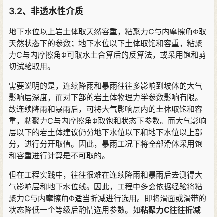
3.2、非透水性介质
地下水位以上岩土体取天然容重，粘聚力C与内摩擦角Φ取
天然状态下的参数；地下水位以下土体取饱和容重，粘聚
力C与内摩擦角Φ可取水土合算后的反算法，或采用饱和剪
切试验取用。
需要说明的是，连续降雨和暴雨往往多影响到坡体的大气
影响层深度，而对下部的岩土体物理力学参数影响有限。
故连续降雨和暴雨后，可将大气影响层内的土体取饱和容
重，粘聚力C与内摩擦角Φ取饱和状态下参数。而大气影响
层以下的岩土体建议仍分地下水位以下和地下水位以上部
分，进行分开取值。因此，暴雨工况下将全部滑体采用饱
和容重进行计算是不可取的。
但在工程实践中，往往很难在连续降雨和暴雨后去测得大
气影响层和地下水位线。因此，工程中多会依据经验将粘
聚力C与内摩擦角Φ适当折减进行选用。即将滑面或滑带的
状态降低一个等级后酌情选用参数。如
粘聚力C往往折减