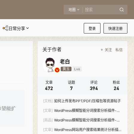
地圈
日常分享
登录
快速注册
关于作者
关注
私信
老白
黄玉
Lv6
文章
话题
评论
粉丝
472
7
394
24
[文档]
如何上传发布PPT/PDF/压缩包等资源帖子
希望能扩
[文章]
WordPress模糊智能分词搜索分析插件-
Meilisearch Pro
[商品]
WordPress模糊智能分词搜索分析插件-
Meilisearch Pro
[文章]
WordPress网站用户搜索结果统计分析插