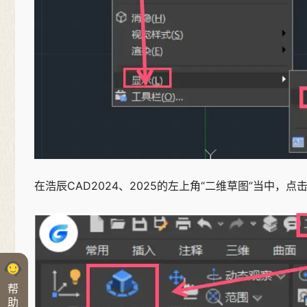
在浩辰CAD2024、2025的左上角“二维草图”当中，点击
帮
助