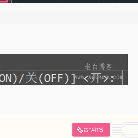
。
给TA打赏