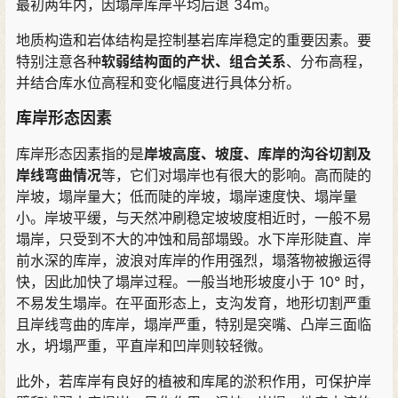
最初两年内
，
因塌岸库岸平均后退 34m
。
地质构造和岩体结构是控制基岩库岸稳定的重要因素
。
要
特别注意各种
软弱结构面的产状
、
组合关系
、
分布高程
，
并结合库水位高程和变化幅度进行具体分析
。
库岸形态因素
库岸形态因素指的是
岸坡高度
、
坡度
、
库岸的沟谷切割及
岸线弯曲情况
等
，
它们对塌岸也有很大的影响
。
高而陡的
岸坡
，
塌岸量大
；
低而陡的岸坡
，
塌岸速度快
、
塌岸量
小
。
岸坡平缓
，
与天然冲刷稳定坡坡度相近时
，
一般不易
塌岸
，
只受到不大的冲蚀和局部塌毁
。
水下岸形陡直
、
岸
前水深的库岸
，
波浪对库岸的作用强烈
，
塌落物被搬运得
快
，
因此加快了塌岸过程
。
一般当地形坡度小于 10° 时
，
不易发生塌岸
。
在平面形态上
，
支沟发育
，
地形切割严重
且岸线弯曲的库岸
，
塌岸严重
，
特别是突嘴
、
凸岸三面临
水
，
坍塌严重
，
平直岸和凹岸则较轻微
。
此外
，
若库岸有良好的植被和库尾的淤积作用
，
可保护岸