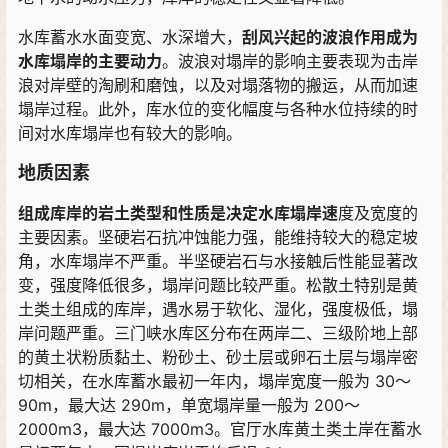
水库蓄水水面变宽
、
水深增大
，
刮风兴起的波浪作用成为
水库塌岸的主要动力
。
波浪对塌岸的影响主要表现为击岸
浪对岸壁的淘刷和磨蚀
，
以及对塌落物的搬运
，
从而加速
塌岸过程
。
此外
，
库水位的变化幅度与各种水位持续的时
间对水库塌岸也有较大的影响
。
地质因素
组成库岸的岩土类型和性质是决定水库塌岸速
度及宽度的
主要因素
。
坚硬岩石抗冲蚀能力强
，
能维持较大的稳定坡
角
，
水库塌岸不严重
。
半坚硬岩石与水接触后性能显著改
变
，
强度降低很多
，
塌岸问题比较严重
。
松散土特别是黄
土类土组成的库岸
，
遇水易于软化
、
湿化
，
强度极低
，
塌
岸问题严重
。
三门峡水库区分布在两岸二
、
三级阶地上部
的黄土状粉质黏土
、
粉砂土
、
砂土层或卵石土层与塌岸密
切相关
，
在水库蓄水最初一年内
，
塌岸宽度一般为 30～
90m
，
最大达 290m
，
单宽塌岸量一般为 200～
2000m
3
，
最大达 7000m
3
。
官厅水库黄土类土岸在蓄水