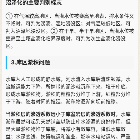
沼泽化的主要判别标志
① 在气温较高地区
，
当潜水位被壅高至地表
，
排水条件又
不畅时
，
可判为涝渍
、
湿地浸没区
；
对气温较低地区
，
可
判为沼泽地浸没区
。
② 在干旱
、
半干旱地区
，
当潜水位被
壅高至土壤盐渍化临界深度时
，
可判为次生盐渍化浸没
区
。
3.库区淤积问题
水库为人工形成的静水域
，
河水流入水库后流速顿减
，
水
流搬运能力下降
，
所携带的泥沙就沉积下来
，
堆于库底
，
形成水库淤积物
。
淤积的粗粒部分堆于上游
，
细粒部分堆
于下游
，
随着时间的推延
，
淤积物逐渐向坝前推移
。
当
淤积层的渗透系数远小于库盆岩层的渗透系数时
，
水库
淤积虽然可起到天然铺盖以防止库水渗漏的良好作用
，
但
是大量淤积物堆于库底
，
将减小有效库容
，
降低水库效
益
；
水深变浅
，
妨碍航运和渔业
，
影响水电站运转
。
严重