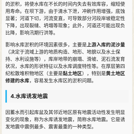
的淤积
，
将使水库在不长的时间内失去有效库容
，
缩短使
用寿命
。
在坝下游
，
由于清水下泄
，
冲刷作用增强
，
底蚀
显著
；
河道下切
，
河流变直
，
可导致部分河段岸坡稳定性
下降
，
出现裂缝
、
坍塌等现象
；
此外
，
河道还可能出现负
比降
，
影响汛期行洪等
。
影响水库淤积的环境因素很多
，
主要是
上游入库的泥沙量
（
决定于流域上游的地质构造
、
地形
、
地貌以及水土保
持
、
水利设施等
）
，
库岸地带的崩塌
、
滑坡
、
泥石流发育
状况
，
水库的形状特征以及水库调度特性等
。
在厚层第四
纪松散堆积物地区
（
主要是
黏土地区
）
，
特别是
黄土地区
修建的水库
，
容易发生水库区的淤积问题
。
4.水库诱发地震
因蓄水而引起库盆及其邻近地区原有地震活动性发生明显
变化的现象
，
称为水库诱发地震
，
简称水库地震
。
它是诱
发地震中震例最多
、
震害最重的一种类型
。