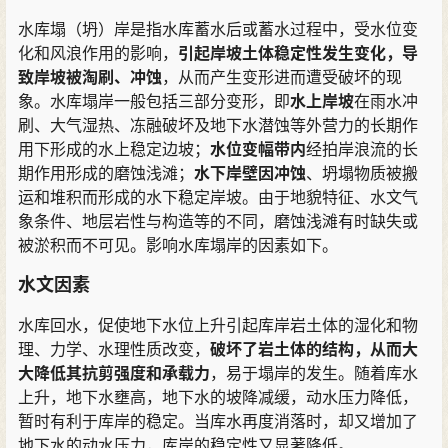
水库塌
（
坍
）
岸是指水库蓄水后或蓄水过程中
，
受水位变
化和风浪作用的影响
，
引起岸坡土体稳定性发生变化
，
导
致岸坡被淘刷
、
冲蚀
，
从而产生变形进而遭受破坏的现
象
。
水库塌岸一般包括三部分变形
，
即
水上岸坡
在雨水冲
刷
、
大气湿热
、
冻融破坏及地下水潜蚀等外营力的长期作
用下形成的水上稳定边坡
；
水位变幅带内
经拍岸浪流的长
期作用形成的磨蚀浅滩
；
水下岸壁因冲蚀
、
坍塌物质被搬
运和堆积而形成的水下稳定岸坡
。
由于地貌特征
、
水文气
象条件
、
地层岩性与构造等的不同
，
磨蚀浅滩有时缺失或
被淤积而不可见
。
影响水库塌岸的因素如下
。
水文因素
水库回水
，
促使地下水位上升引起库岸岩土体的湿化和物
理
、
力学
、
水理性质改变
，
破坏了岩土体的结构
，
从而大
大降低其抗剪强度和承载力
，
易于塌岸的发生
。
随着库水
上升
，
地下水壅高
，
地下水的坡降减缓
，
动水压力降低
，
暂时有利于库岸的稳定
。
当库水再度消落时
，
却又增加了
地下水的动水压力
，
库岸的稳定性又显著降低
。