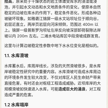
抬高
，
原来处于干燥状态的岩土体遭受库水的浸湿或浸
泡
，
并引起水文动态和水文地质条件的变化
，
使原本自然
稳定的边坡在库水的作用下
，
稳定条件恶化
，
形成各种边
坡破坏现象
。
如雅砻江锦屏一级水文站坝址位于顺向谷
，
岩层近直立
，
两岸页岩层向河床倾倒
，
范围达 400m 以
上
。
锦屏一级普斯罗沟坝址左岸反向坡深部卸荷裂隙达岸
坡以内 200m 左右
。
二滩水电站库区中段滑坡成群发育
。
这里与计算边坡稳定性参数中地下水水位变化是相似的。
1.1. 水库滑坡
水库蓄水后
，
库周岸线长
，
涉及的天然滑坡很多
，
是水库
岸坡稳定性研究中的重要内容
。
水库滑坡可造成水库周边
的环境条件发生较大改变
，
不仅对库区人民生命财产带来
直接危害
，
有时还会对枢纽工程造成威胁
。
近坝库岸的大
规模滑坡如快速进入水库
，
可能
造成巨大的涌浪
，
对工程
造成严重的危害
。
1.2 水库塌岸