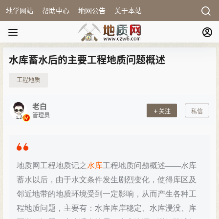
地学网站
帮助中心
地网公告
关于本站
水库蓄水后的主要工程地质问题概述
工程地质
老白
关注
私信
管理员
地质网工程地质记之
水库
工程地质问题概述——水库
蓄水以后
，
由于水文条件发生剧烈变化
，
使得库区及
邻近地带的地质环境受到一定影响
，
从而产生各种工
程地质问题
，
主要有：水库库岸稳定、水库浸没、库