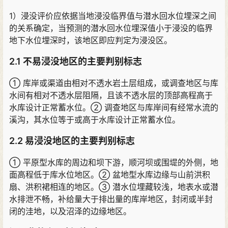
1
）
浸没评价应依据当地浸没临界值与潜水回水位埋深之间
的关系确定
，
当预测的潜水回水位埋深值小于浸没的临界
地下水位埋深时
，
该地区即应判定为浸没区
。
2.1 不易浸没地区的主要判别标志
① 库岸或渠道由相对不透水岩土层组成
，
或调查地区与库
水间有相对不透水层阻隔
，
且该不透水层的顶部高程高于
水库设计正常蓄水位
。
② 调查地区与库岸间有经常水流的
溪沟
，
其水位等于或高于水库设计正常蓄水位
。
2.2 易浸没地区的主要判别标志
① 平原型水库的周边和坝下游
，
顺河坝或围堤的外侧
，
地
面高程低于库水位地区
。
② 盆地型水库边缘与山前洪积
扇
、
洪积裙相连的地区
。
③ 潜水位埋藏较浅
，
地表水或潜
水排泄不畅
，
补给量大于排出量的库岸地区
，
封闭或半封
闭的洼地
，
以及沼泽的边缘地区
。