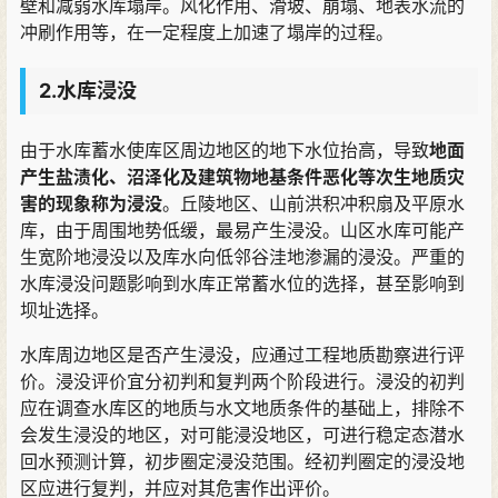
壁和减弱水库塌岸
。
风化作用
、
滑坡
、
崩塌
、
地表水流的
冲刷作用等
，
在一定程度上加速了塌岸的过程
。
2.水库浸没
由于水库蓄水使库区周边地区的地下水位抬高
，
导致
地面
产生盐渍化
、
沼泽化及建筑物地基条件恶化等次生地质灾
害的现象称为浸没
。
丘陵地区
、
山前洪积冲积扇及平原水
库
，
由于周围地势低缓
，
最易产生浸没
。
山区水库可能产
生宽阶地浸没以及库水向低邻谷洼地渗漏的浸没
。
严重的
水库浸没问题影响到水库正常蓄水位的选择
，
甚至影响到
坝址选择
。
水库周边地区是否产生浸没
，
应通过工程地质勘察进行评
价
。
浸没评价宜分初判和复判两个阶段进行
。
浸没的初判
应在调查水库区的地质与水文地质条件的基础上
，
排除不
会发生浸没的地区
，
对可能浸没地区
，
可进行稳定态潜水
回水预测计算
，
初步圈定浸没范围
。
经初判圈定的浸没地
区应进行复判
，
并应对其危害作出评价
。