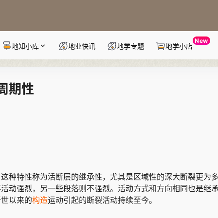
New
地知小库
地业快讯
地学专题
地学小店
周期性
，这种特性称为活断层的继承性，尤其是区域性的深大断裂更为
落活动强烈，另一些段落则不强烈。活动方式和方向相同也是继
新世以来的
构造
运动引起的断裂活动持续至今。