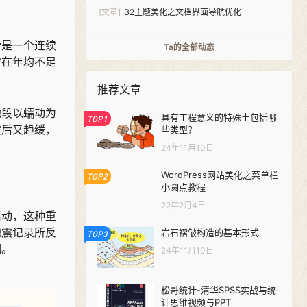
件-Analytics Pro
[文章]
B2主题美化之文档界面导航优化
滑是一个连续
Ta的全部动态
常在年均不足
推荐文章
地段以蠕动为
具有工程意义的特殊土包括哪
TOP1
震后又趋缓，
些类型？
24年11月10日
WordPress网站美化之菜单栏
TOP2
小圆点教程
22年2月4日
活动，这种重
地震记录所反
岩石褶皱构造的基本形式
TOP3
期。
24年11月10日
松哥统计-清华SPSS实战与统
计思维视频与PPT