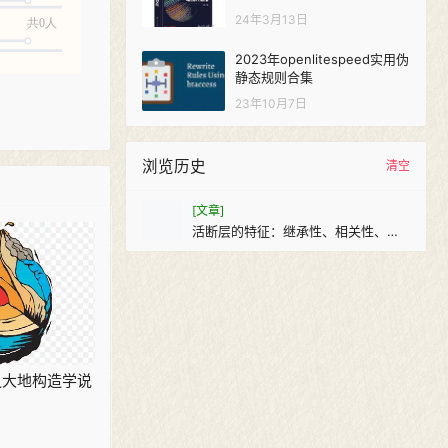
24年3月13日
共0人
2023年openlitespeed实用伪
静态规则合集
23年10月7日
浏览历史
清空
[文章]
活断层的特征：继承性、相关性、周
期性
之大地构造学说