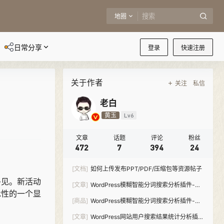
地圈
日常分享
登录
快速注册
关于作者
关注
私信
老白
黄玉
Lv6
文章
话题
评论
粉丝
472
7
394
24
[文档]
如何上传发布PPT/PDF/压缩包等资源帖子
多见。新活动
[文章]
WordPress模糊智能分词搜索分析插件-
承性的一个显
Meilisearch Pro
[商品]
WordPress模糊智能分词搜索分析插件-
Meilisearch Pro
[文章]
WordPress网站用户搜索结果统计分析插