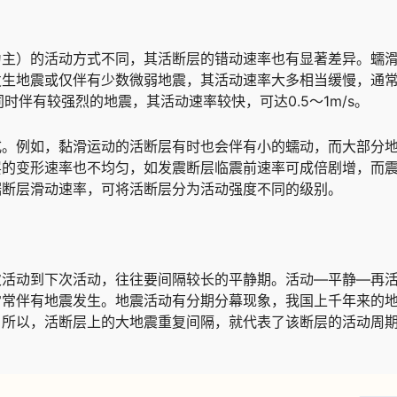
为主）的活动方式不同，其活断层的错动速率也有显著差异。蠕
发生地震或仅伴有少数微弱地震，其活动速率大多相当缓慢，通
时伴有较强烈的地震，其活动速率较快，可达0.5～1m/s。
式。例如，黏滑运动的活断层有时也会伴有小的蠕动，而大部分
层的变形速率也不均匀，如发震断层临震前速率可成倍剧增，而
据断层滑动速率，可将活断层分为活动强度不同的级别。
次活动到下次活动，往往要间隔较长的平静期。活动—平静—再
常常伴有地震发生。地震活动有分期分幕现象，我国上千年来的
。所以，活断层上的大地震重复间隔，就代表了该断层的活动周