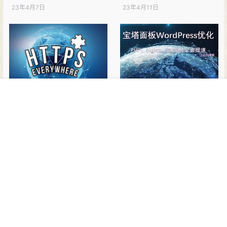
缓存）
23年4月7日
23年4月11日
WordPress网站宝塔面板开启
WordPress优化之宝塔面板
首页
菜单
搜索
商铺
顶部
我的
HSTS预加载
nginx-php-MySQL提速指南
23年4月8日
24年10月9日
欢迎您，新朋友，感谢参与互动！
确认修改
您必须登录或注册以后才能发表评论
登录