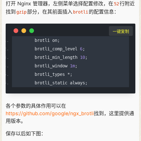
打开 Nginx 管理器，左侧菜单选择配置修改，在
行附近
52
找到
部分，在其前面插入
的配置信息：
gzip
brotli
一键复制
        brotli on
;
        brotli_comp_level 
6
;
        brotli_min_length 
10
;
        brotli_window 
1m
;
        brotli_types 
*;
        brotli_static always
;
各个参数的具体作用可以在
https://github.com/google/ngx_brotli
找到，这里提供通
用版本。
保存以后如下图：