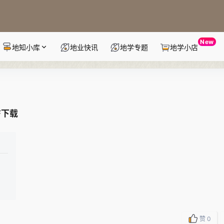
New
地知小库
地业快讯
地学专题
地学小店
F下载
赞
0