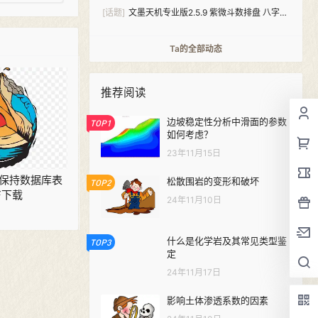
[话题]
文墨天机专业版2.5.9 紫微斗数排盘 八字算
命（安卓+windows双版本）
Ta的全部动态
推荐阅读
边坡稳定性分析中滑面的参数
TOP1
如何考虑？
23年11月15日
 水土保持数据库表
松散围岩的变形和破坏
TOP2
F下载
24年11月10日
什么是化学岩及其常见类型鉴
TOP3
定
24年11月17日
影响土体渗透系数的因素