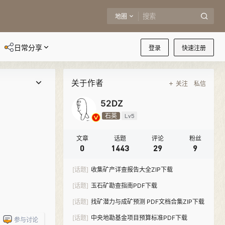
地圈
日常分享
登录
快速注册
关于作者
关注
私信
52DZ
石英
Lv5
文章
话题
评论
粉丝
0
1443
29
9
[话题]
收集矿产详查报告大全ZIP下载
[话题]
玉石矿勘查指南PDF下载
[话题]
找矿潜力与成矿预测 PDF文档合集ZIP下载
[话题]
中央地勘基金项目预算标准PDF下载
参与讨论