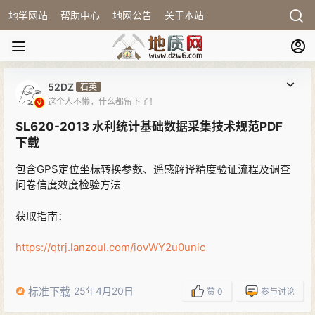
地学网站
帮助中心
地网公告
关于本站
52DZ
石英
这个人不懒，什么都留下了！
SL620-2013 水利统计基础数据采集技术规范PDF
下载
包含GPS定位坐标转换参数、遥感解译精度验证流程及调查
问卷信度效度检验方法
获取指南：
https://qtrj.lanzoul.com/iovWY2u0unlc
标准下载
25年4月20日
赞
0
参与讨论