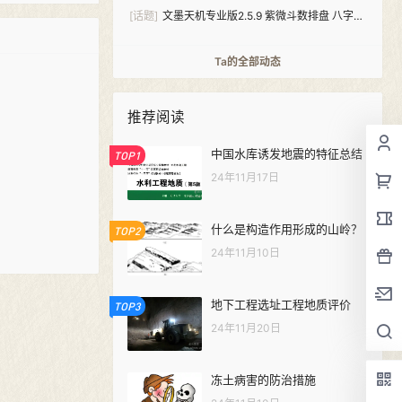
[话题]
文墨天机专业版2.5.9 紫微斗数排盘 八字算
命（安卓+windows双版本）
Ta的全部动态
推荐阅读
中国水库诱发地震的特征总结
TOP1
24年11月17日
什么是构造作用形成的山岭？
TOP2
24年11月10日
地下工程选址工程地质评价
TOP3
24年11月20日
冻土病害的防治措施