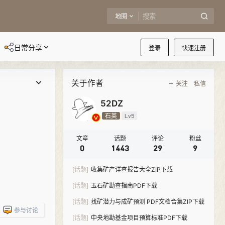
地圈
日常分享
登录
快速注册
关于作者
关注
私信
52DZ
石英
Lv5
文章
话题
评论
粉丝
0
1443
29
9
[话题]
收集矿产详查报告大全ZIP下载
[话题]
玉石矿勘查指南PDF下载
[话题]
找矿潜力与成矿预测 PDF文档合集ZIP下载
参与讨论
[话题]
中央地勘基金项目预算标准PDF下载