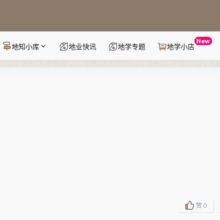
New
地知小库
地业快讯
地学专题
地学小店
赞
0