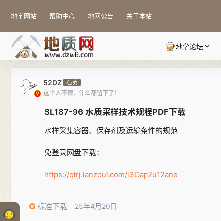
地学网站
帮助中心
地网公告
关于本站
地学论坛
52DZ
石英
这个人不懒，什么都留下了！
SL187-96 水质采样技术规程PDF下载
水样采集容器、保存剂及运输条件的规范
免登录网盘下载：
https://qtrj.lanzoul.com/i3Oap2u12ane
标准下载
25年4月20日