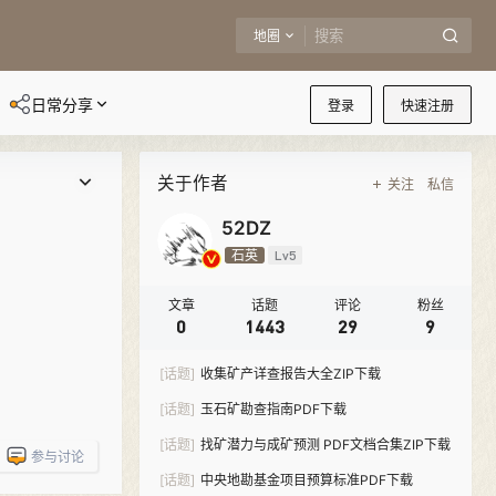
地圈
日常分享
登录
快速注册
关于作者
关注
私信
52DZ
石英
Lv5
文章
话题
评论
粉丝
0
1443
29
9
[话题]
收集矿产详查报告大全ZIP下载
[话题]
玉石矿勘查指南PDF下载
[话题]
找矿潜力与成矿预测 PDF文档合集ZIP下载
参与讨论
[话题]
中央地勘基金项目预算标准PDF下载