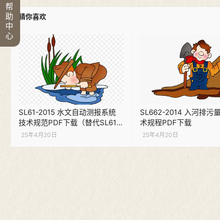
帮
助
猜你喜欢
中
心
SL61-2015 水文自动测报系统
SL662-2014 入河排
技术规范PDF下载（替代SL61-
术规程PDF下载
2003）
25年4月20日
25年4月20日