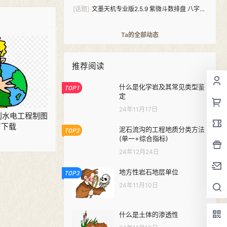
[话题]
文墨天机专业版2.5.9 紫微斗数排盘 八字算
命（安卓+windows双版本）
Ta的全部动态
推荐阅读
什么是化学岩及其常见类型鉴
TOP1
定
24年11月17日
 水利水电工程制图
F下载
泥石流沟的工程地质分类方法
TOP2
(单一+综合指标)
24年12月24日
地方性岩石地层单位
TOP3
24年11月10日
什么是土体的渗透性