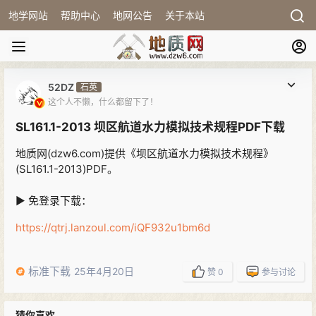
地学网站
帮助中心
地网公告
关于本站
52DZ
石英
这个人不懒，什么都留下了！
SL161.1-2013 坝区航道水力模拟技术规程PDF下载
地质网(dzw6.com)提供《坝区航道水力模拟技术规程》
(SL161.1-2013)PDF。
▶ 免登录下载：
https://qtrj.lanzoul.com/iQF932u1bm6d
标准下载
25年4月20日
赞
0
参与讨论
猜你喜欢