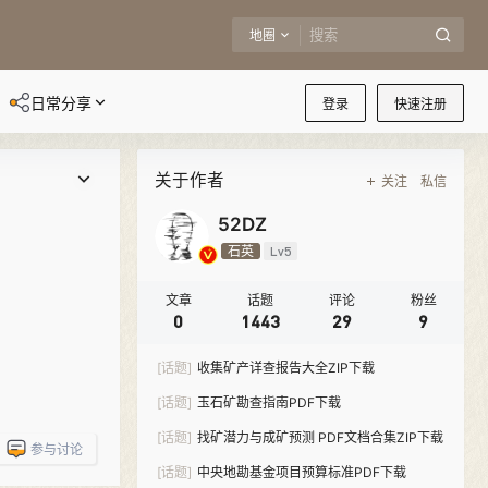
地圈
日常分享
登录
快速注册
关于作者
关注
私信
52DZ
石英
Lv5
文章
话题
评论
粉丝
0
1443
29
9
[话题]
收集矿产详查报告大全ZIP下载
[话题]
玉石矿勘查指南PDF下载
[话题]
找矿潜力与成矿预测 PDF文档合集ZIP下载
参与讨论
[话题]
中央地勘基金项目预算标准PDF下载