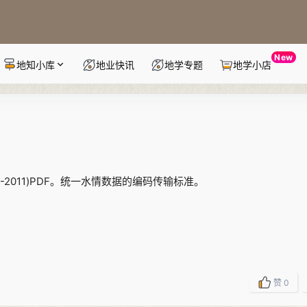
New
地知小库
地业快讯
地学专题
地学小店
0-2011)PDF。统一水情数据的编码传输标准。
赞
0