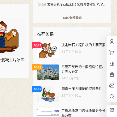
[话题]
文墨天机专业版2.5.9 紫微斗数排盘 八字算
命（安卓+windows双版本）
Ta的全部动态
推荐阅读
决定岩石工程性状的主要因素
TOP1
24年11月10日
 预冷混凝土片冰库
常见石灰岩的一般组构特征、
TOP2
分类和鉴定
24年8月12日
朗肯土压力理论的假设条件
TOP3
24年11月10日
工程地质常用岩体质量分类分
级方案