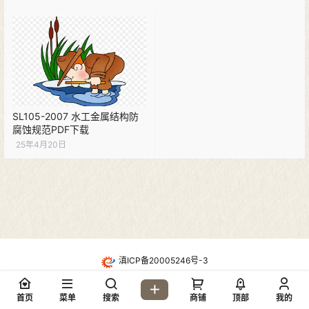
SL105-2007 水工金属结构防
腐蚀规范PDF下载
25年4月20日
滇ICP备20005246号-3
・
酷盾高防CDN防护
Copyright © 2026
地质网论坛(dzw6.com)
首页
菜单
搜索
商铺
顶部
我的