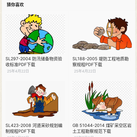
猜你喜欢
SL297-2004 防汛储备物资验
SL188-2005 堤防工程地质勘
收标准PDF下载
察规程PDF下载
25年4月22日
25年4月22日
SL423-2008 河道采砂规划编
GB 51044-2014 煤矿采空区岩
制规程PDF下载
土工程勘察规范下载