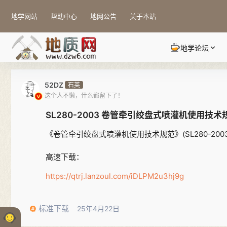
地学网站
帮助中心
地网公告
关于本站
地学论坛
52DZ
石英
这个人不懒，什么都留下了！
SL280-2003 卷管牵引绞盘式喷灌机使用技术
《卷管牵引绞盘式喷灌机使用技术规范》(SL280-20
高速下载：
https://qtrj.lanzoul.com/iDLPM2u3hj9g
标准下载
25年4月22日