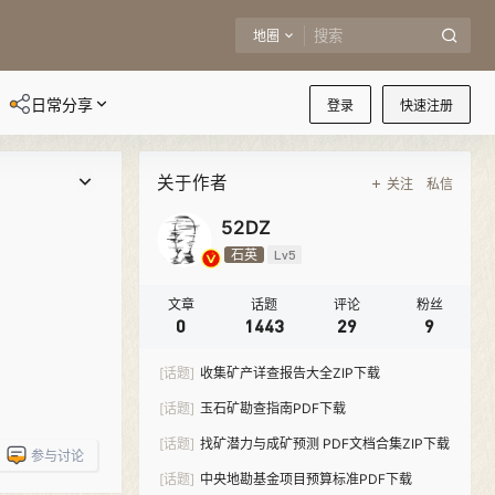
地圈
日常分享
登录
快速注册
关于作者
关注
私信
52DZ
石英
Lv5
文章
话题
评论
粉丝
0
1443
29
9
[话题]
收集矿产详查报告大全ZIP下载
[话题]
玉石矿勘查指南PDF下载
[话题]
找矿潜力与成矿预测 PDF文档合集ZIP下载
参与讨论
[话题]
中央地勘基金项目预算标准PDF下载