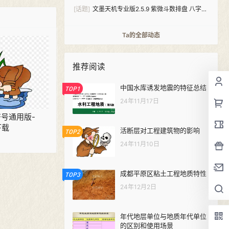
[话题]
文墨天机专业版2.5.9 紫微斗数排盘 八字算
命（安卓+windows双版本）
Ta的全部动态
推荐阅读
中国水库诱发地震的特征总结
TOP1
24年11月17日
号通用版-
下载
活断层对工程建筑物的影响
TOP2
24年11月10日
成都平原区粘土工程地质特性
TOP3
24年12月2日
年代地层单位与地质年代单位
的区别和使用场景