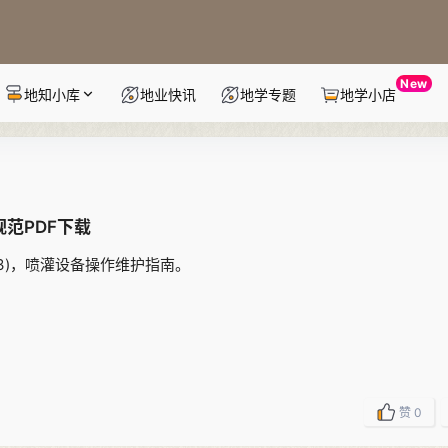
New
地知小库
地业快讯
地学专题
地学小店
规范PDF下载
03)，喷灌设备操作维护指南。
赞
0