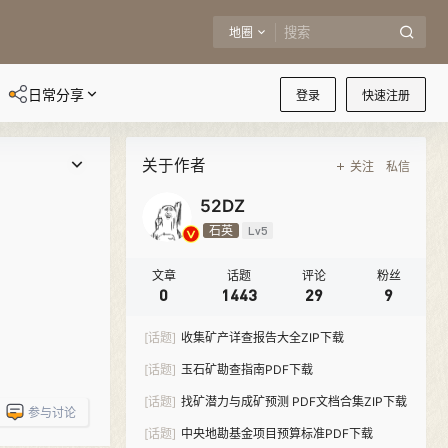
地圈
日常分享
登录
快速注册
关于作者
关注
私信
52DZ
石英
Lv5
文章
话题
评论
粉丝
0
1443
29
9
[话题]
收集矿产详查报告大全ZIP下载
[话题]
玉石矿勘查指南PDF下载
[话题]
找矿潜力与成矿预测 PDF文档合集ZIP下载
参与讨论
[话题]
中央地勘基金项目预算标准PDF下载