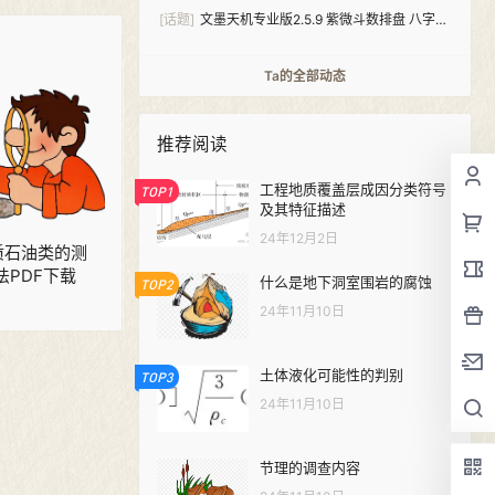
[话题]
文墨天机专业版2.5.9 紫微斗数排盘 八字算
命（安卓+windows双版本）
Ta的全部动态
推荐阅读
工程地质覆盖层成因分类符号
TOP1
及其特征描述
24年12月2日
 水质石油类的测
法PDF下载
什么是地下洞室围岩的腐蚀
TOP2
24年11月10日
土体液化可能性的判别
TOP3
24年11月10日
节理的调查内容