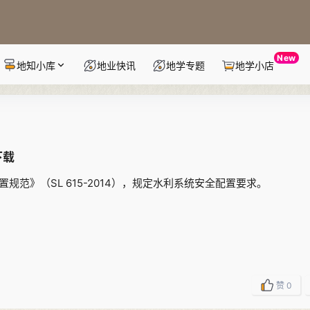
New
地知小库
地业快讯
地学专题
地学小店
下载
置规范》（SL 615-2014），规定水利系统安全配置要求。
赞
0