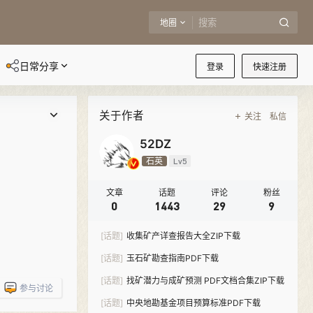
地圈
日常分享
登录
快速注册
关于作者
关注
私信
52DZ
石英
Lv5
文章
话题
评论
粉丝
0
1443
29
9
[话题]
收集矿产详查报告大全ZIP下载
[话题]
玉石矿勘查指南PDF下载
[话题]
找矿潜力与成矿预测 PDF文档合集ZIP下载
参与讨论
[话题]
中央地勘基金项目预算标准PDF下载