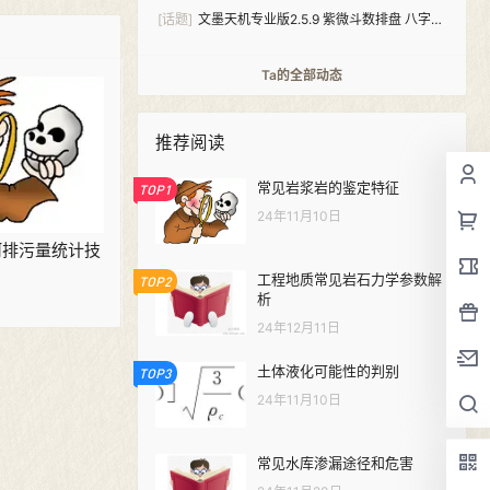
[话题]
文墨天机专业版2.5.9 紫微斗数排盘 八字算
命（安卓+windows双版本）
Ta的全部动态
推荐阅读
常见岩浆岩的鉴定特征
TOP1
24年11月10日
 入河排污量统计技
工程地质常见岩石力学参数解
TOP2
析
24年12月11日
土体液化可能性的判别
TOP3
24年11月10日
常见水库渗漏途径和危害