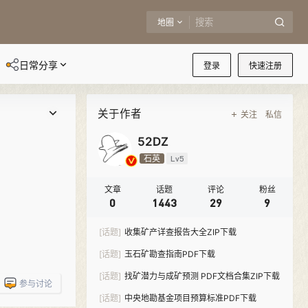
地圈
日常分享
登录
快速注册
关于作者
关注
私信
52DZ
石英
Lv5
文章
话题
评论
粉丝
0
1443
29
9
[话题]
收集矿产详查报告大全ZIP下载
[话题]
玉石矿勘查指南PDF下载
[话题]
找矿潜力与成矿预测 PDF文档合集ZIP下载
参与讨论
[话题]
中央地勘基金项目预算标准PDF下载