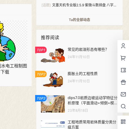
[话题]
文墨天机专业版2.5.9 紫微斗数排盘 八字算
命（安卓+windows双版本）
Ta的全部动态
推荐阅读
常见的岩溶形态有哪些？
TOP1
24年11月10日
 水利水电工程制图
F下载
膨胀土的工程性质
TOP2
24年11月10日
dips7.0岩质边坡运动学特征分
TOP3
析原理（平面滑动+倾倒+楔形
体）
23年8月18日
工程地质常用岩体质量分类分
级方案