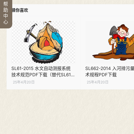
帮
助
猜你喜欢
中
心
SL61-2015 水文自动测报系统
SL662-2014 入河排
技术规范PDF下载（替代SL61-
术规程PDF下载
2003）
25年4月20日
25年4月20日