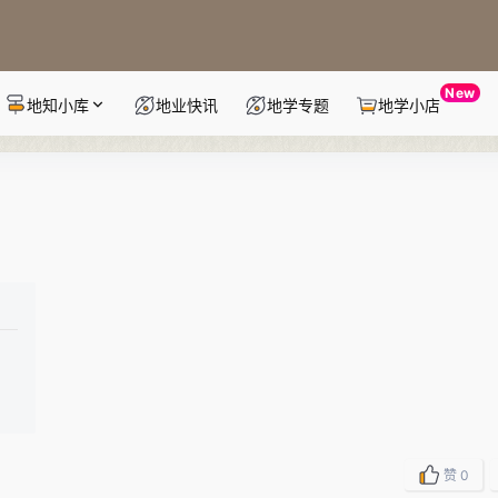
New
地知小库
地业快讯
地学专题
地学小店
赞
0