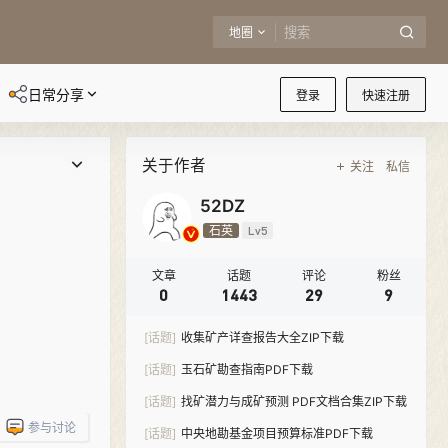
地圈
日常分享
登录
快速注册
关于作者
关注
私信
52DZ
石英
Lv5
文章
话题
评论
粉丝
0
1443
29
9
[话题]
收集矿产详查报告大全ZIP下载
[话题]
玉石矿勘查指南PDF下载
[话题]
找矿潜力与成矿预测 PDF文档合集ZIP下载
参与讨论
[话题]
中央地勘基金项目预算标准PDF下载