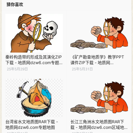
猜你喜欢
秦岭构造带的形成及其演化ZIP
《矿产勘查地质学》教学PPT
下载 - 地质网dzw6.com专题
课件ZIP下载 - 地质网
研究
dzw6.com教学资源
25年5月29日
25年5月31日
台湾省水文地质图RAR下载 -
长江三角洲水文地质图RAR下
地质网dzw6.com专题地图
载 - 地质网dzw6.com区域地
质