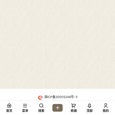
滇ICP备20005246号-3
・
酷盾高防CDN防护
Copyright © 2026
地质网论坛(dzw6.com)
首页
菜单
搜索
商铺
顶部
我的