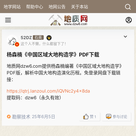
地学网站
帮助中心
地网公告
关于本站
52DZ
石英
这个人不懒，什么都留下了！
杨森楠《中国区域大地构造学》PDF下载
地质网dzw6.com提供杨森楠编著《中国区域大地构造学》
PDF版，解析中国大地构造演化历程。免登录网盘下载链
接：
https://qtrj.lanzoul.com/iQVNc2y4x8da
提取码：dzw6（永久有效）
勘察技术
25年6月5日
赞
1
参与讨论