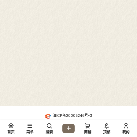
滇ICP备20005246号-3
・
酷盾高防CDN防护
Copyright © 2026
地质网论坛(dzw6.com)
首页
菜单
搜索
商铺
顶部
我的