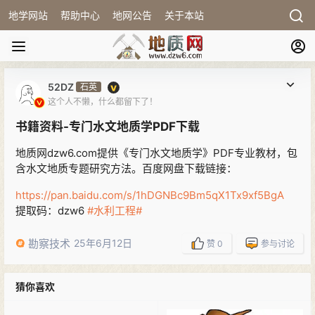
地学网站
帮助中心
地网公告
关于本站
52DZ
石英
这个人不懒，什么都留下了！
书籍资料-专门水文地质学PDF下载
地质网dzw6.com提供《专门水文地质学》PDF专业教材，包
含水文地质专题研究方法。百度网盘下载链接：
https://pan.baidu.com/s/1hDGNBc9Bm5qX1Tx9xf5BgA
提取码：dzw6
#水利工程#
勘察技术
25年6月12日
赞
0
参与讨论
猜你喜欢