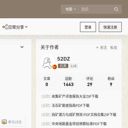
地圈
日常分享
登录
快速注册
关于作者
关注
私信
52DZ
石英
Lv5
文章
话题
评论
粉丝
0
1443
29
9
[话题]
收集矿产详查报告大全ZIP下载
[话题]
玉石矿勘查指南PDF下载
[话题]
找矿潜力与成矿预测 PDF文档合集ZIP下载
参与讨论
[话题]
中央地勘基金项目预算标准PDF下载