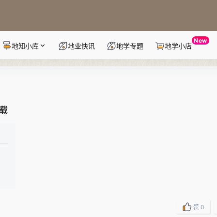
New
地知小库
地业快讯
地学专题
地学小店
下载
赞
0