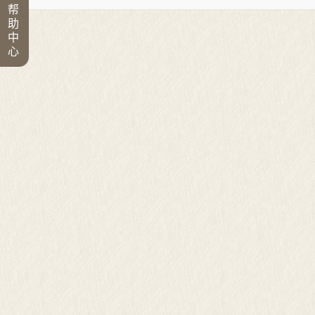
帮
助
中
心