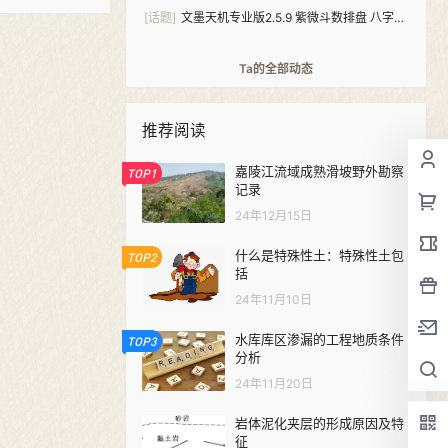
[话题]
文墨天机专业版2.5.9 紫微斗数排盘 八字算
命（安卓+windows双版本）
Ta的全部动态
推荐阅读
嘉陵江流域成熟滑坡野外勘察
TOP1
记录
24年12月15日
什么是特殊性土：特殊性土包
TOP2
括
24年11月10日
水库库区渗漏的工程地质条件
TOP3
分析
24年11月20日
岩体泥化夹层的形成原因及特
征