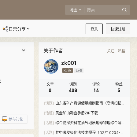
地圈
日常分享
登录
快速注册
关于作者
关注
私信
zk001
石英
Lv5
：
文章
话题
评论
粉丝
0
408
14
5
[话题]
山东省矿产资源储量编制指南（高清扫描
版）PDF下载
[话题]
黄金矿山勘查手册ZIP下载
参与讨论
[话题]
综合物探资料在油气地质地球物理综合解
释中的应用PDF下载
[话题]
井中激发极化法技术规程（DZ/T 0204-