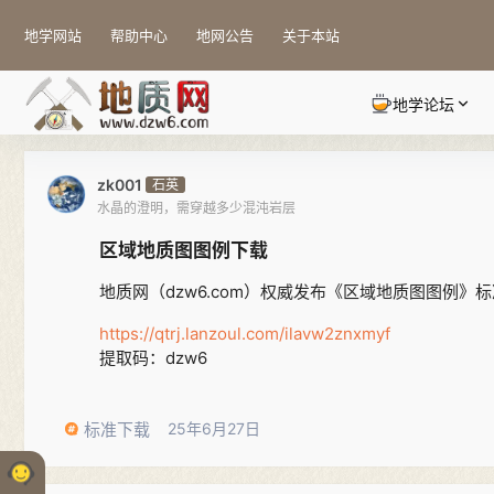
地学网站
帮助中心
地网公告
关于本站
地学论坛
zk001
石英
水晶的澄明，需穿越多少混沌岩层
区域地质图图例下载
地质网（dzw6.com）权威发布《区域地质图图例》
https://qtrj.lanzoul.com/ilavw2znxmyf
提取码：dzw6
标准下载
25年6月27日