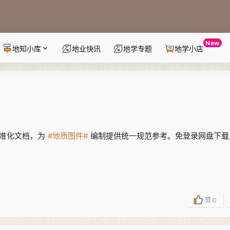
New
地知小库
地业快讯
地学专题
地学小店
标准化文档，为
#地质图件#
编制提供统一规范参考。免登录网盘下载
赞
0