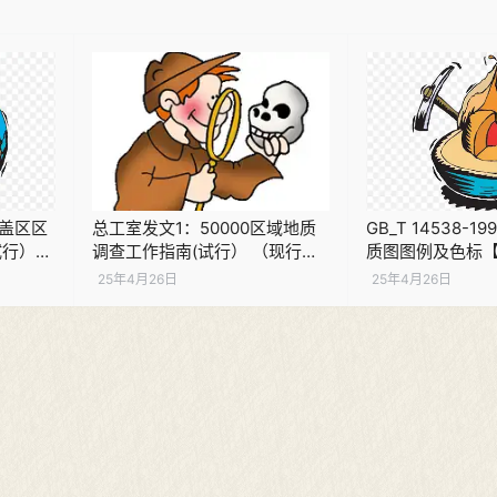
覆盖区区
总工室发文1：50000区域地质
GB_T 14538-
试行）
调查工作指南(试行） （现行）
质图图例及色标【
PDF下载
载
25年4月26日
25年4月26日