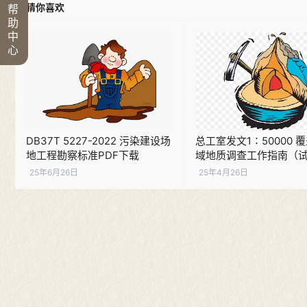
猜你喜欢
帮
助
中
心
DB37T 5227-2022 污染建设场
总工室发文1∶50000 
地工程勘察标准PDF下载
域地质调查工作指南（
（现行）PDF下载
25年6月26日
25年4月26日