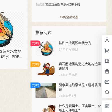
2016）PDF下载
[话题]
地质规范图件系列ZIP下载
Ta的全部动态
推荐阅读
黏性土按沉积年代分为
TOP1
24年11月10日
1993综合水文地
现行】PDF下
岩石圈地质构造之大地构造学
TOP2
说简介
24年11月16日
引水渠道勘察常见工程地质问
TOP3
题
24年12月1日
什么是素填土、压实填土、杂
填土和冲填土？