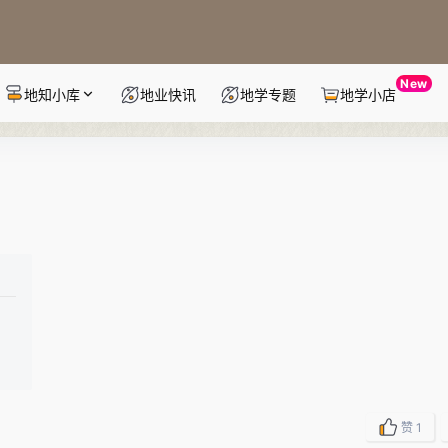
New
地知小库
地业快讯
地学专题
地学小店
赞
1