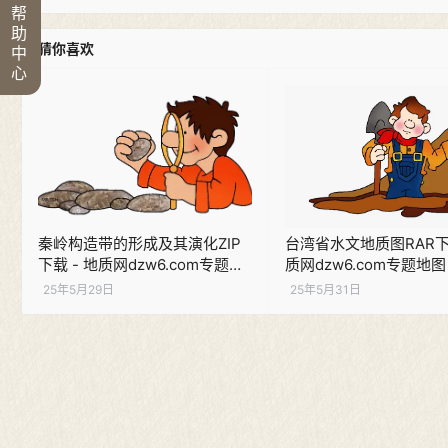
帮
助
猜你喜欢
中
心
秦岭构造带的形成及其演化ZIP
台湾省水文地质图RAR下载
下载 - 地质网dzw6.com专题研
质网dzw6.com专题地图
究
25年5月29日
25年5月31日