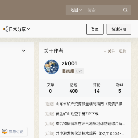
地圈
日常分享
登录
快速注册
关于作者
关注
私信
zk001
石英
Lv5
文章
话题
评论
粉丝
0
408
14
5
[话题]
山东省矿产资源储量编制指南（高清扫描
版）PDF下载
[话题]
黄金矿山勘查手册ZIP下载
[话题]
综合物探资料在油气地质地球物理综合解
释中的应用PDF下载
参与讨论
[话题]
井中激发极化法技术规程（DZ/T 0204-