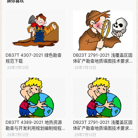
猜你喜欢
DB37T 4307-2021 绿色勘查
DB23T 2791-2021 浅覆盖区固
规范下载
体矿产勘查地质填图技术要求
下载
25年7月12日
25年7月12日
DB37T 4389-2021 地热资源
DB23T 2791-2021 浅覆盖区固
勘查与开发利用规划编制规程
体矿产勘查地质填图技术要求
下载
下载
25年7月12日
25年7月12日