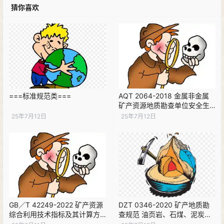
猜你喜欢
===标准规范类===
AQT 2064-2018 金属非金属
矿产资源地质勘查单位安全生
产标准化实施指南下载
25年7月12日
25年7月12日
GB／T 42249-2022 矿产资源
DZT 0346-2020 矿产地质勘
综合利用技术指标及其计算方
查规范 油页岩、石煤、泥炭下
法ZIP下载
载