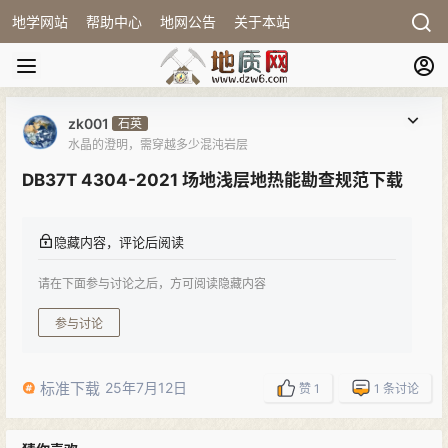
地学网站
帮助中心
地网公告
关于本站
zk001
石英
水晶的澄明，需穿越多少混沌岩层
DB37T 4304-2021 场地浅层地热能勘查规范下载
隐藏内容，评论后阅读
请在下面参与讨论之后，方可阅读隐藏内容
参与讨论
标准下载
25年7月12日
赞
1
1
条讨论