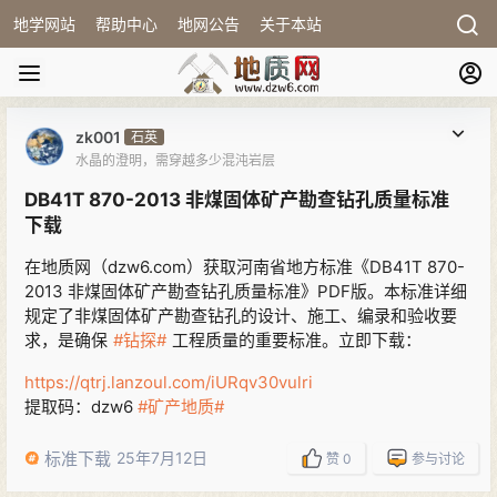
地学网站
帮助中心
地网公告
关于本站
zk001
石英
水晶的澄明，需穿越多少混沌岩层
DB41T 870-2013 非煤固体矿产勘查钻孔质量标准
下载
在地质网（dzw6.com）获取河南省地方标准《DB41T 870-
2013 非煤固体矿产勘查钻孔质量标准》PDF版。本标准详细
规定了非煤固体矿产勘查钻孔的设计、施工、编录和验收要
求，是确保
#钻探#
工程质量的重要标准。立即下载：
https://qtrj.lanzoul.com/iURqv30vulri
提取码：dzw6
#矿产地质#
标准下载
25年7月12日
赞
0
参与讨论