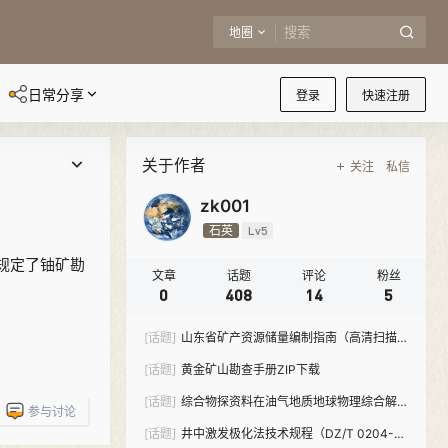
地圈
日常分享
登录
快速注册
关于作者
关注
私信
zk001
石英
Lv5
细规定了铀矿勘
文章
话题
评论
粉丝
0
408
14
5
[话题]
山东省矿产资源储量编制指南（高清扫描
版）PDF下载
[话题]
黄金矿山勘查手册ZIP下载
[话题]
综合物探资料在油气地质地球物理综合解
参与讨论
释中的应用PDF下载
[话题]
井中激发极化法技术规程（DZ/T 0204-