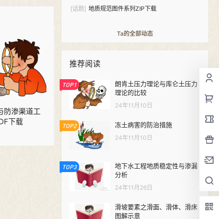
2016）PDF下载
[话题]
地质规范图件系列ZIP下载
Ta的全部动态
推荐阅读
朗肯土压力理论与库仑土压力
TOP1
理论的比较
24年11月10日
衬砌与防渗渠道工
DF下载
冻土病害的防治措施
TOP2
24年11月10日
地下水工程地质稳定性与渗漏
TOP3
分析
24年11月26日
滑坡要素之滑面、滑体、滑床
图解示意