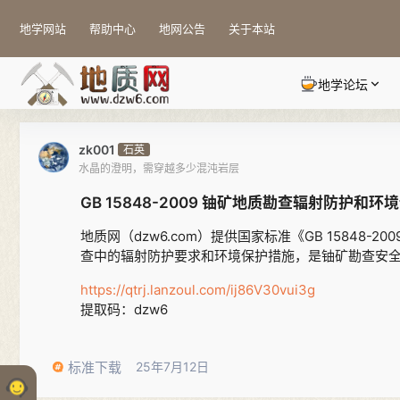
地学网站
帮助中心
地网公告
关于本站
地学论坛
zk001
石英
水晶的澄明，需穿越多少混沌岩层
GB 15848-2009 铀矿地质勘查辐射防护和
地质网（dzw6.com）提供国家标准《GB 1584
查中的辐射防护要求和环境保护措施，是铀矿勘查安
https://qtrj.lanzoul.com/ij86V30vui3g
提取码：dzw6
标准下载
25年7月12日