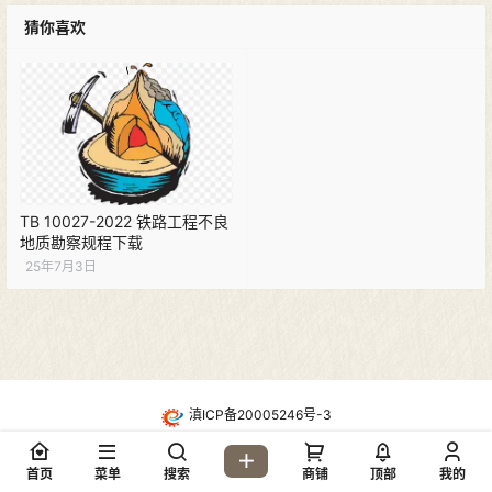
猜你喜欢
TB 10027-2022 铁路工程不良
地质勘察规程下载
25年7月3日
滇ICP备20005246号-3
・
酷盾高防CDN防护
Copyright © 2026
地质网论坛(dzw6.com)
首页
菜单
搜索
商铺
顶部
我的