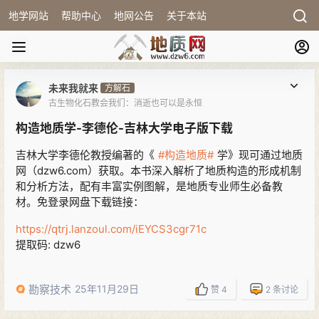
地学网站
帮助中心
地网公告
关于本站
未来我就来
方解石
古生物化石教会我们：消逝也可以是永恒
构造地质学-李德伦-吉林大学电子版下载
吉林大学李德伦教授编著的《
#构造地质#
学》现可通过地质
网（dzw6.com）获取。本书深入解析了地质构造的形成机制
和分析方法，配有丰富实例图解，是地质专业师生必备教
材。免登录网盘下载链接：
https://qtrj.lanzoul.com/iEYCS3cgr71c
提取码: dzw6
勘察技术
25年11月29日
赞
4
2
条讨论