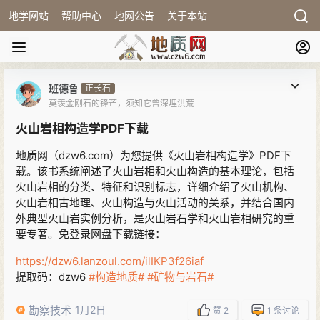
地学网站
帮助中心
地网公告
关于本站
班德鲁
正长石
莫羡金刚石的锋芒，须知它曾深埋洪荒
火山岩相构造学PDF下载
地质网（dzw6.com）为您提供《火山岩相构造学》PDF下
载。该书系统阐述了火山岩相和火山构造的基本理论，包括
火山岩相的分类、特征和识别标志，详细介绍了火山机构、
火山岩相古地理、火山构造与火山活动的关系，并结合国内
外典型火山岩实例分析，是火山岩石学和火山岩相研究的重
要专著。免登录网盘下载链接：
https://dzw6.lanzoul.com/ilIKP3f26iaf
提取码：dzw6
#构造地质#
#矿物与岩石#
勘察技术
1月2日
赞
2
1
条讨论