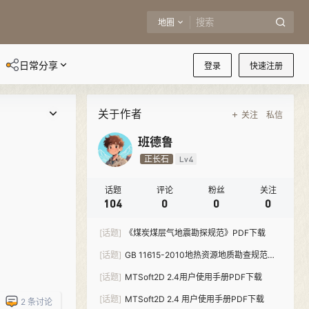
地圈
日常分享
登录
快速注册
关于作者
关注
私信
班德鲁
正长石
Lv4
话题
评论
粉丝
关注
104
0
0
0
[话题]
《煤炭煤层气地震勘探规范》PDF下载
[话题]
GB 11615-2010地热资源地质勘查规范
PDF下载
[话题]
MTSoft2D 2.4用户使用手册PDF下载
[话题]
MTSoft2D 2.4 用户使用手册PDF下载
2
条讨论