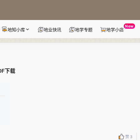
New
地知小库
地业快讯
地学专题
地学小店
DF下载
赞
3