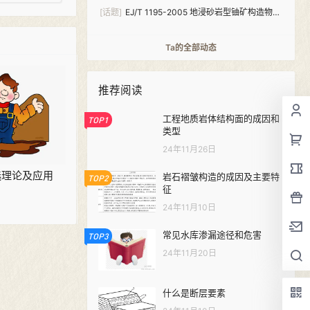
[话题]
EJ/T 1195-2005 地浸砂岩型铀矿构造物探
编图规定PDF下载
Ta的全部动态
推荐阅读
工程地质岩体结构面的成因和
TOP1
类型
24年11月26日
选理论及应用
岩石褶皱构造的成因及主要特
TOP2
征
24年11月10日
常见水库渗漏途径和危害
TOP3
24年11月20日
什么是断层要素