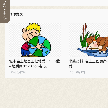
帮
助
中
猜你喜欢
心
城市岩土地基工程地质PDF下载
书籍资料-岩土工程勘察P
- 地质网dzw6.com精选
载
25年5月29日
25年6月12日