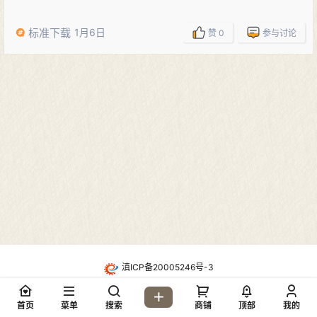
标准下载
1月6日
赞
0
参与讨论
滇ICP备20005246号-3
・
酷盾高防CDN防护
Copyright © 2026
地质网论坛(dzw6.com)
首页
菜单
搜索
商铺
顶部
我的