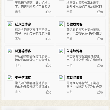
王思德的博客主要讨论地质
地质静的博客分享地质学、
学、构造地质及矿产资源勘
野外考察及矿产资源研究的
查相关的研究和案例分析。
实践经验和学术见解。
未名
未名
0
0
嵇少丞博客
苏德辰博客
嵇少丞的博客专注于构造地
苏德辰的博客主要分享地质
质学、岩石力学及地质灾害
学、古生物学及科学传播方
研究的学术探讨和科普文
面的研究和科普内容。
未名
未名
0
0
章。
林运德博客
朱志敏博客
林运德的博客探讨地质学、
朱志敏的博客主要讨论地质
地球物理及能源资源领域的
学、地球化学及矿产资源勘
研究成果和学术观点。
查的学术研究和案例分析。
未名
未名
0
0
梁光河博客
葛肖虹博客
梁光河的博客涵盖地质学、
葛肖虹的博客专注于构造地
构造地质及能源资源领域的
质学、大陆动力学及矿产资
研究成果和学术探讨。
源研究的学术观点和科普文
未名
未名
0
0
章。