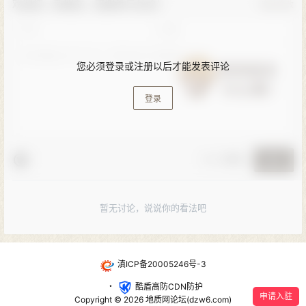
欢迎您，新朋友，感谢参与互动！
确认修改
您必须登录或注册以后才能发表评论
登录
🚨 小黑屋
提交
暂无讨论，说说你的看法吧
滇ICP备20005246号-3
・
酷盾高防CDN防护
申请入驻
Copyright © 2026
地质网论坛(dzw6.com)