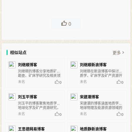
0
相似站点
更多
刘继顺博客
刘继顺新浪博客
刘继顺的博客分享地质矿产
刘继顺在新浪博客中探讨地
勘查、矿床学研究及相关领
质学、矿床学及矿产资源开
域的专业见解和学术思考。
发的研究与实践经验。
未名
未名
0
0
刘玉平博客
宋建潮博客
刘玉平的博客聚焦地质学、
宋建潮的博客涵盖地质学、
地球化学及矿产资源研究，
地球物理及能源资源领域的
分享学术观点和科研成果。
学术探讨和实践经验。
未名
未名
0
0
王思德网易博客
地质静新浪博客