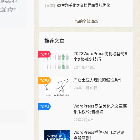
的武器和
件-Analytics Pro
[文章]
B2主题美化之文档界面导航优化
在游戏中
Ta的全部动态
推荐文章
2023WordPress优化必备的8
TOP1
个ttfb减少技巧
23年8月18日
库仑土压力理论的假设条件
TOP2
24年11月10日
WordPress网站美化之文章底
TOP3
部版权/公告模块
22年2月4日
WordPress插件-AI自动评论
点赞签到！