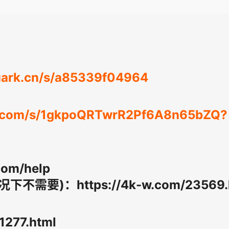
quark.cn/s/a85339f04964
du.com/s/1gkpoQRTwrR2Pf6A8n65bZQ?
om/help
需要)：https://4k-w.com/23569.
277.html