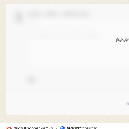
欢迎您，新朋友，感谢参与互动！
您必须
滇ICP备20005246号-3
・
酷盾高防CDN防护