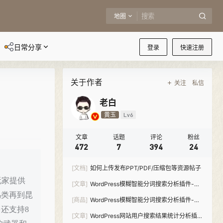
地圈
日常分享
登录
快速注册
关于作者
关注
私信
）
老白
黄玉
Lv6
文章
话题
评论
粉丝
472
7
394
24
[文档]
如何上传发布PPT/PDF/压缩包等资源帖子
为玩家提供
[文章]
WordPress模糊智能分词搜索分析插件-
Meilisearch Pro
鸟类再到昆
[商品]
WordPress模糊智能分词搜索分析插件-
还支持8
Meilisearch Pro
[文章]
WordPress网站用户搜索结果统计分析插