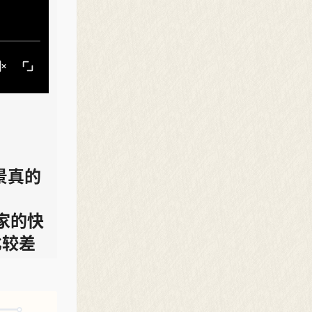
景真的
家的快
比较差