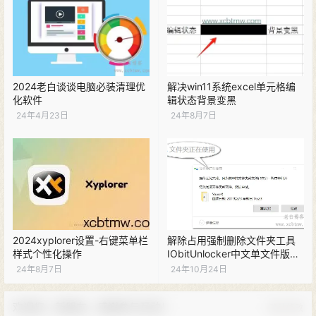
2024老白谈谈电脑必装清理优
解决win11系统excel单元格编
化软件
辑状态背景变黑
24年4月23日
24年8月7日
2024xyplorer设置-右键菜单栏
解除占用强制删除文件夹工具
样式个性化操作
IObitUnlocker中文单文件版
1.3.0.11
24年8月7日
24年10月24日
欢迎您，新朋友，感谢参与互动！
确认修改