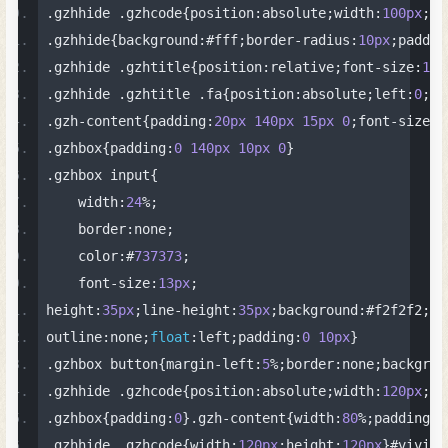
.
gzhhide 
.
gzhcode
{
position
:
absolute
;
width
:
100px
;
he
.
gzhhide
{
background
:#
fff
;
border
-
radius
:
10px
;
paddin
.
gzhhide 
.
gzhtitle
{
position
:
relative
;
font
-
size
:
17p
.
gzhhide 
.
gzhtitle 
.
fa
{
position
:
absolute
;
left
:
0
;
fo
.
gzh
-
content
{
padding
:
20px
140px
15px
0
;
font
-
size
:
1
.
gzhbox
{
padding
:
0
140px
10px
0
}
.
gzhbox input
{
    width
:
24
%;
    border
:
none
;
    color
:#
737373
;
    font
-
size
:
13px
;
height
:
35px
;
line
-
height
:
35px
;
background
:#
f2f2f2
;
bo
outline
:
none
;
float
:
left
;
padding
:
0
10px
}
.
gzhbox button
{
margin
-
left
:
5
%;
border
:
none
;
backgrou
.
gzhhide 
.
gzhcode
{
position
:
absolute
;
width
:
120px
;
he
.
gzhbox
{
padding
:
0
}.
gzh
-
content
{
width
:
80
%;
padding
:
2
.
gzhhide 
.
gzhcode
{
width
:
120px
;
height
:
120px
}#
vivide