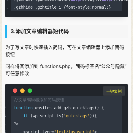
.
gzhhide 
.
gzhtitle i 
{
font
-
style
:
normal
;}
3.添加文章编辑器短代码
为了写文章时快速插入简码，可在文章编辑器上添加简码
按钮
同样将其添加到 functions.php，简码标签名“公众号隐藏”
可任意修改
一键复制
//文章编辑器添加简码按钮
function
 wpsites_add_gzh_quicktags
()
{
if
(
wp_script_is
(
'quicktags'
)){
?>
<
script type
=
"text/javascript"
>