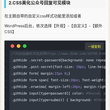
2.CSS美化公众号回复可见模块
在主题自带的自定义css样式功能里添加或者
WordPress后台，依次选择【外观】-【自定义】-【额外
CSS】
一键复制
/*内容隐藏样式地质网https://www.dzw6.com/29790.html*
.
gzhhide 
.
secret
-
password
{
background
:
 none repeat 
.
gzhhide 
.
post
-
secret
{
font
-
size
:
18px
;
 line
-
height
.
gzhhide form
{
 margin
:
15px
0
;}
.
gzhhide form span
{
 font
-
size
:
18px
;
 font
-
weight
:
70
.
gzhhide 
.
erweima
{
 margin
-
left
:
20px
;
 margin
-
right
:
.
gzhhide input
[
type
=
password
]{
 color
:
#9ba1a8; pad
.
gzhhide input
[
type
=
submit
]
{
 background
:
#F88C00;