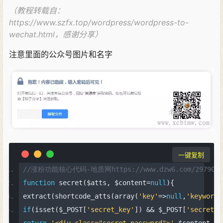
（教程转载自：
https://www.szfx.top/wordpress/wordpress-to-
wechat.html，感谢分享）
注意里面的公众号图片和名字
一键复制
//涨粉功能核心代码-地质网https://www.dzw6.com/29790.h
function
 secret
(
$atts
,
 $content
=
null
){
extract
(
shortcode_atts
(
array
(
'key'
=>
null
,
'keyword'
if
(
isset
(
$_POST
[
'secret_key'
])
&&
 $_POST
[
'secret_k
return
'<div class="secret-password">'
.
$content
.
'<