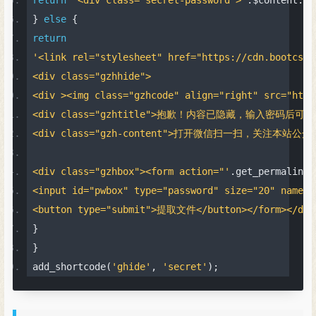
}
else
{
return
'<link rel="stylesheet" href="https://cdn.bootcss.
<div class="gzhhide">
<div ><img class="gzhcode" align="right" src="ht
<div class="gzhtitle">抱歉！内容已隐藏，输入密码后可见！<i c
<div class="gzh-content">打开微信扫一扫，关注本站公众号，
<div class="gzhbox"><form action="'
.
get_permalink
(
<input id="pwbox" type="password" size="20" name="
<button type="submit">提取文件</button></form></div
}
}
add_shortcode
(
'ghide'
,
'secret'
);