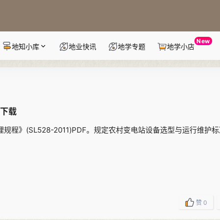
New
地知小库
地业快讯
地学专题
地学小店
F下载
理规程》(SL528-2011)PDF。规定农村变电站设备选型与运行维护
赞
0