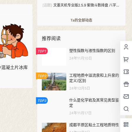
[话题]
文墨天机专业版2.5.9 紫微斗数排盘 八字算
命（安卓+windows双版本）
Ta的全部动态
推荐阅读
塑性指数与液性指数的区别
TOP1
24年11月10日
 预冷混凝土片冰库
工程地质中溢流泉和上升泉的
TOP2
定义/区别
24年12月5日
什么是化学岩及其常见类型鉴
TOP3
定
24年11月17日
成都平原区粘土工程地质特性