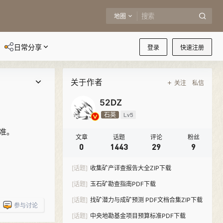
地圈
日常分享
登录
快速注册
关于作者
关注
私信
52DZ
石英
Lv5
标准。
文章
话题
评论
粉丝
0
1443
29
9
[话题]
收集矿产详查报告大全ZIP下载
[话题]
玉石矿勘查指南PDF下载
[话题]
找矿潜力与成矿预测 PDF文档合集ZIP下载
参与讨论
[话题]
中央地勘基金项目预算标准PDF下载