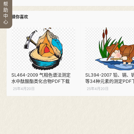
帮
助
中
猜你喜欢
心
SL464-2009 气相色谱法测定
SL394-2007 铅、镉
水中酞酸酯类化合物PDF下载
等34种元素的测定PDF
25年4月20日
25年4月20日