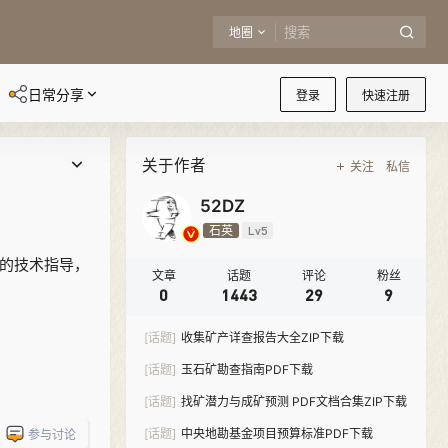
地圈
日常分享
登录
快速注册
关于作者
关注
私信
52DZ
石英
Lv5
面的技术指导，
文章
话题
评论
粉丝
0
1443
29
9
[话题]
收集矿产详查报告大全ZIP下载
[话题]
玉石矿勘查指南PDF下载
[话题]
找矿潜力与成矿预测 PDF文档合集ZIP下载
[话题]
中央地勘基金项目预算标准PDF下载
参与讨论