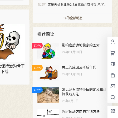
[话题]
文墨天机专业版2.5.9 紫微斗数排盘 八字算
命（安卓+windows双版本）
Ta的全部动态
推荐阅读
影响岩质边坡稳定的因素
TOP1
24年11月10日
 水土保持治沟骨干
黄土的成因及形成年代
TOP2
F下载
24年11月10日
常见泥石流特征值的定义和计
TOP3
算获取方法
25年1月3日
断层运动方向的判别方法