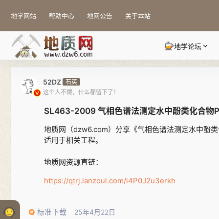
地学网站
帮助中心
地网公告
关于本站
地学论坛
52DZ
石英
这个人不懒，什么都留下了！
SL463-2009 气相色谱法测定水中酚类化合物
地质网（dzw6.com）分享《气相色谱法测定水中酚
适用于相关工程。
地质网资源直链：
https://qtrj.lanzoul.com/i4P0J2u3erkh
标准下载
25年4月22日