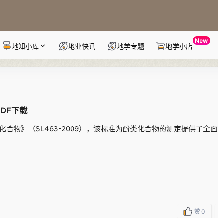
New
地知小库
地业快讯
地学专题
地学小店
PDF下载
类化合物》（SL463-2009），该标准为酚类化合物的测定提供了全
赞
0