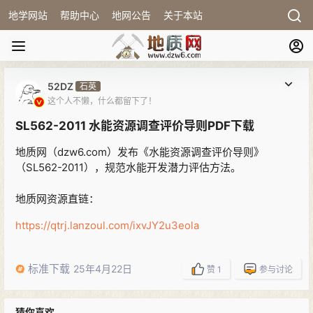
地学网站
帮助中心
地网公告
关于本站
52DZ
石英
这个人不懒，什么都留下了！
SL562-2011 水能资源调查评价导则PDF下载
地质网（dzw6.com）发布《水能资源调查评价导则》
（SL562-2011），规范水能开发潜力评估方法。
地质网资源直链：
https://qtrj.lanzoul.com/ixvJY2u3eola
标准下载
25年4月22日
赞
1
参与讨论
猜你喜欢