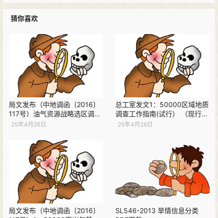
猜你喜欢
局文发布（中地调函〔2016〕
总工室发文1：50000区域地质
117号）油气资源战略选区调查
调查工作指南(试行） （现行）
与评价工作指南（试行） （现
PDF下载
25年4月26日
25年4月26日
行）PDF下载
局文发布（中地调函〔2016〕
SL546-2013 旱情信息分类